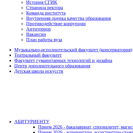
История СГИК
Страница ректора
Команда института
Внутренняя оценка качества образования
Противодействие коррупции
Антитеррор
Вакансии
План работы вуза
Музыкально-исполнительский факультет (консерватория)
Театральный факультет
Факультет гуманитарных технологий и дизайна
Центр дополнительного образования
Детская школа искусств
АБИТУРИЕНТУ
Прием 2026 - бакалавриат, специалитет, маги
Прием 2026 - аспирантура, ассистентура-стаж