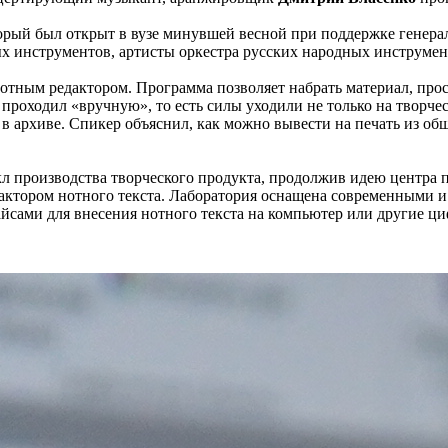
торый был открыт в вузе минувшей весной при поддержке генер
х инструментов, артисты оркестра русских народных инструме
нотным редактором. Программа позволяет набрать материал, прос
проходил «вручную», то есть силы уходили не только на творческ
 в архиве. Спикер объяснил, как можно вывести на печать из о
л производства творческого продукта, продолжив идею центра
едактором нотного текста. Лаборатория оснащена современными
йсами для внесения нотного текста на компьютер или другие ци