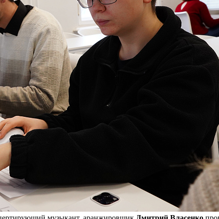
нцертирующий музыкант, аранжировщик
Дмитрий Власенко
пров