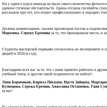
Ни у одного курса никогда не было такого количества фотосес
удачное стечение обстоятельств. Арина отсняла гигабайты спек
рассказала про тех, кто играет профессионально и ощущает тон
Десятки комментариев, тысячи просмотров постов и подписчик
Морозова
,
Сережу Еремина
за то, что бронировали места, и з
Студенты мастерской первыми согласились на эксперимент и п
дверей в 2020-м году.
Благодарим всех вас за то, что с вами приятно работать и друж
учебный театр, в другом такой искренности не найти!»
Леня Боровиков, Кирилл Пискаев, Настя Зайцева, Маргари
Кузнецова, Сережа Еремин, Анжелика Остапенко, Таня Су
за вас!
Вы умеете работать, умеете добиваться целей, быть несгибаемы