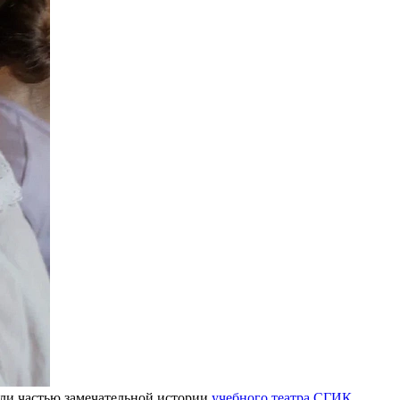
али частью замечательной истории
учебного театра СГИК
.