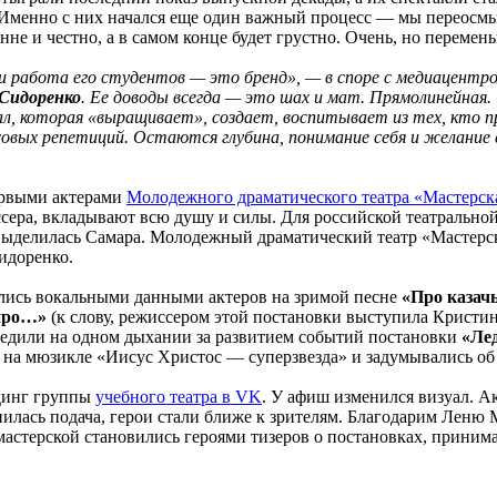
. Именно с них начался еще один важный процесс — мы переосм
не и честно, а в самом конце будет грустно. Очень, но перемен
и работа его студентов — это бренд», — в споре с медиацент
Сидоренко
. Ее доводы всегда — это шах и мат. Прямолинейная
нал, которая «выращивает», создает, воспитывает из тех, кто
асовых репетиций. Остаются глубина, понимание себя и желани
первыми актерами
Молодежного драматического театра «Мастерск
ссера, вкладывают всю душу и силы. Для российской театрально
выделилась Самара. Молодежный драматический театр «Мастерска
идоренко.
жались вокальными данными актеров на зримой песне
«Про казач
про…»
(к слову, режиссером этой постановки выступила Кристина
ледили на одном дыхании за развитием событий постановки
«Ле
м на мюзикле «Иисус Христос — суперзвезда» и задумывались о
ндинг группы
учебного театра в VK
. У афиш изменился визуал. А
нилась подача, герои стали ближе к зрителям. Благодарим Леню
мастерской становились героями тизеров о постановках, приним