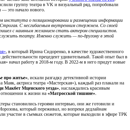
ыслили группу театра в VK и визуальный ряд, попробовали
ы — это начало нового.
ром института о позиционировании и размещении информации
. Строгая. С несгибаемым внутренним стержнем. Со своей
 пришел с наивным желанием стать актером специалистов.
е служить театру. Именно служить — по-другому в этой
ая»
, в который Ирина Сидоренко, в качестве художественного
й действительности прецедент удивительный. Такой опыт был в
я» начал работу в 2018-м году. В 2022-м в него придут новые
ье про житье»
, искали разгадку детективной истории
 Маяк, актриса театра «Мастерская»), каждый раз плакали на
ди Макбет Мценского уезда»
, наслаждались красивым
б отношении к жизни на
«Матросской тишине»
.
ктеры становились героями интервью, они же готовили и
 Морозова, который переживал, но вопреки дедлайнам
али участие в съемках сюжетов, которые выходили в эфире ТРК