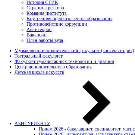
История СГИК
Страница ректора
Команда института
Внутренняя оценка качества образования
Противодействие коррупции
Антитеррор
Вакансии
План работы вуза
Музыкально-исполнительский факультет (консерватория)
Театральный факультет
Факультет гуманитарных технологий и дизайна
Центр дополнительного образования
Детская школа искусств
АБИТУРИЕНТУ
Прием 2026 - бакалавриат, специалитет, маги
Прием 2026 - аспирантура, ассистентура-стаж