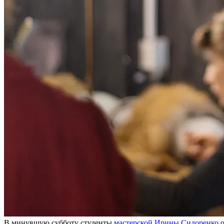
В минувшую субботу студенты
мастерской Ирины Сидоренко
о