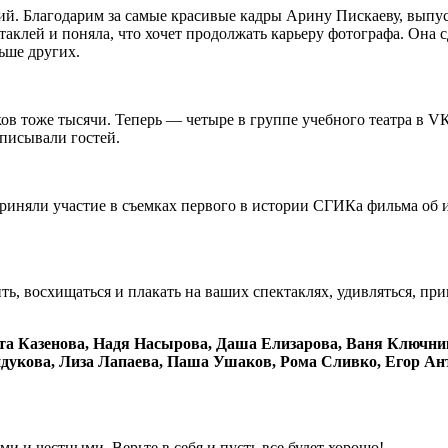
сий. Благодарим за самые красивые кадры Арину Пискаеву, выпус
таклей и поняла, что хочет продолжать карьеру фотографа. Она 
ьше других.
ов тоже тысячи. Теперь — четыре в группе учебного театра в 
аписывали гостей.
риняли участие в съемках первого в истории СГИКа фильма об и
ить, восхищаться и плакать на ваших спектаклях, удивляться, при
та Казенова, Надя Насырова, Даша Елизарова, Ваня Ключни
ндукова, Лиза Лапаева, Паша Ушаков, Рома Сливко, Егор А
ми и честными. Верьте в себя и пусть все будет хорошо!