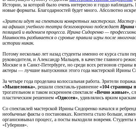
Истории, за которой было очень интересно и гордо наблюдать
новые форматы. Благодарностей будет много. Абсолютно искрен
«Зрители идут на спектакли конкретных мастерских. Мастер 
на афишах учебного театра безоговорочно побеждает
Ирина 
позицией и видением процесса. Ирина Сидоренко — профессио
Наивность разбивается о суровые правила игры после многоч
истории никак.
Потому несколько лет назад студенты именно ее курса стали 
руководителя, и Александр Мальцев, в качестве главного режи
Москве и в Санкт-Петербурге, но среди всех регионов страны 
актеры — лучшие выпускники этого года мастерской Ирины С
За четыре года проделана колоссальная работа. Зрители пора
«Мышеловка»
, решали спектакль-уравнение
«104 страницы 
трогательном и таком искреннем спектакле
«Вечно живые»
, с
пластическим решением
«Одиссея»
, удивлялись ярким краска
Со спектаклей мастерской Ирины Сидоренко начался и ребре
необычные факты о постановках. Контента стало больше, изме
организовывал процесс, а посты выходили вовремя. Студенты 
«Губерния».