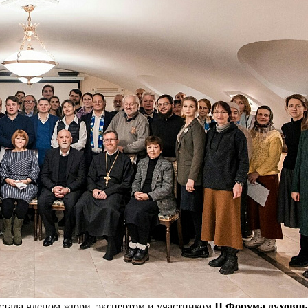
 стала членом жюри, экспертом и участником
II Форума духовн