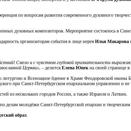
еренция по вопросам развития современного духовного творчест
менных духовных композиторов. Мероприятие состоялось в Сине
дарность организаторам события в лице иерея
Ильи Макарова
йствий! Смело и с чувством глубокой признательности выражаю
авославной Церкви»
, – делится
Елена Юнек
на своей странице в 
ю литургию и Всенощное бдение в Храме Феодоровской иконы Бо
кого при Санкт-Петербургском епархиальном управлении и не 
тей из нескольких городов России, а также Израиля и Латвии.
 по делам молодёжи Санкт-Петербургской епархии и творчески
ргский образ
.