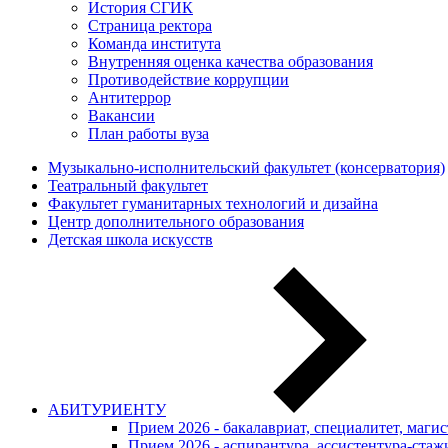
История СГИК
Страница ректора
Команда института
Внутренняя оценка качества образования
Противодействие коррупции
Антитеррор
Вакансии
План работы вуза
Музыкально-исполнительский факультет (консерватория)
Театральный факультет
Факультет гуманитарных технологий и дизайна
Центр дополнительного образования
Детская школа искусств
АБИТУРИЕНТУ
Прием 2026 - бакалавриат, специалитет, маги
Прием 2026 - аспирантура, ассистентура-стаж