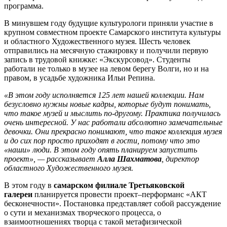
программа.
В минувшем году будущие культурологи приняли участие в
крупном совместном проекте Самарского института культуры
и областного Художественного музея. Шесть человек
отправились на месячную стажировку и получили первую
запись в трудовой книжке: «Экскурсовод». Студенты
работали не только в музее на левом берегу Волги, но и на
правом, в усадьбе художника Ильи Репина.
«В этом году исполняется 125 лет нашей коллекции. Нам
безусловно нужны новые кадры, которые будут понимать,
что такое музей и мыслить по-другому. Практика получилась
очень интересной. У нас работали абсолютно замечательные
девочки. Они прекрасно понимают, что такое коллекция музея
и до сих пор просто приходят в гости, потому что это
«наши» люди. В этом году опять планируем запустить
проект», — рассказывает
Алла Шахматова
, директор
областного Художественного музея.
В этом году в
самарском филиале Третьяковской
галереи
планируется провести проект–перформанс «АКТ
бесконечности». Постановка представляет собой рассуждение
о сути и механизмах творческого процесса, о
взаимоотношениях творца с такой метафизической