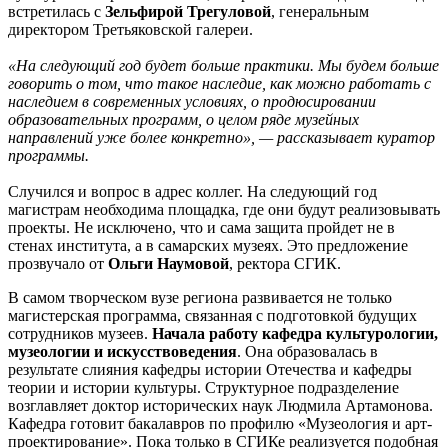
встретилась с
Зельфирой Трегуловой
, генеральным
директором Третьяковской галереи.
«На следующий год будет больше практики. Мы будем больше
говорить о том, что такое наследие, как можно работать с
наследием в современных условиях, о продюсировании
образовательных программ, о целом ряде музейных
направлений уже более конкретно», — рассказывает куратор
программы.
Случился и вопрос в адрес коллег. На следующий год
магистрам необходима площадка, где они будут реализовывать
проекты. Не исключено, что и сама защита пройдет не в
стенах института, а в самарских музеях. Это предложение
прозвучало от
Ольги Наумовой
, ректора СГИК.
В самом творческом вузе региона развивается не только
магистерская программа, связанная с подготовкой будущих
сотрудников музеев.
Начала работу кафедра культурологии,
музеологии и искусствоведения
. Она образовалась в
результате слияния кафедры истории Отечества и кафедры
теории и истории культуры. Структурное подразделение
возглавляет доктор исторических наук Людмила Артамонова.
Кафедра готовит бакалавров по профилю «Музеология и арт-
проектирование». Пока только в СГИКе реализуется подобная