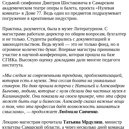
Седьмой симфонии Дмитрия Шостаковича в Самарском
академическом театре оперы и балета, проекта «Нулевая
комната» в Доме 77. Ведь один из предметов подразумевает
погружение в креативные индустрии.
Практика, разумеется, была в музее Литературном. С
магистрами работали директор по общим вопросам, бухгалтер
и не только. Студенты разбирались с документацией и
законодательством. Ведь музей — это не только фонд, но и
огромное количество бумаг. Впервые магистры принимали
участие в научной-конференции, которая прошла на базе
СГИКа. Высокую оценку докладами дали многие педагоги
института.
«Мы следим за современными трендами, проблематизацией,
которая есть в музеях. Эта сессия богата на уникальных
спикеров. На днях прошла встреча с Натальей и Александром
Быченко, людьми, которые с нуля сделали два частных музея в
Калининграде. Они показали на своем примере, что эта сфера
может быть еще и бизнесом. Александр сказал важные вещи
о том, что эта профессия даёт возможность заниматься
смыслами», — продолжает
Людмила Савченко
.
Лекцию магистрам прочитала
Татьяна Мрдуляш
, министр
культуры Самарской области, а через несколько дней команда