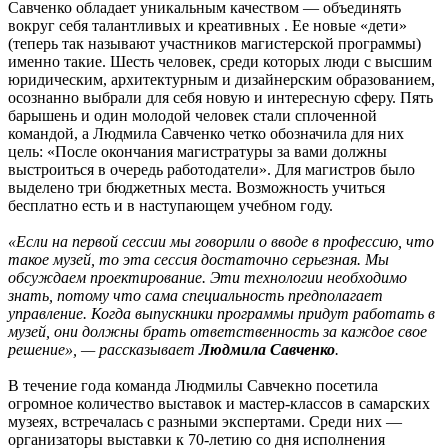
Савченко обладает уникальным качеством — объединять
вокруг себя талантливых и креативных . Ее новые «дети»
(теперь так называют участников магистерской программы)
именно такие. Шесть человек, среди которых люди с высшим
юридическим, архитектурным и дизайнерским образованием,
осознанно выбрали для себя новую и интересную сферу. Пять
барышень и один молодой человек стали сплоченной
командой, а Людмила Савченко четко обозначила для них
цель: «После окончания магистратуры за вами должны
выстроиться в очередь работодатели». Для магистров было
выделено три бюджетных места. Возможность учиться
бесплатно есть и в наступающем учебном году.
«Если на первой сессии мы говорили о вводе в профессию, что
такое музей, то эта сессия достаточно серьезная. Мы
обсуждаем проектирование. Эти технологии необходимо
знать, потому что сама специальность предполагает
управление. Когда выпускники программы придут работать в
музей, они должны брать ответственность за каждое свое
решение», — рассказывает
Людмила Савченко
.
В течение года команда Людмилы Савчекно посетила
огромное количество выставок и мастер-классов в самарских
музеях, встречалась с разными экспертами. Среди них —
организаторы выставки к 70-летию со дня исполнения