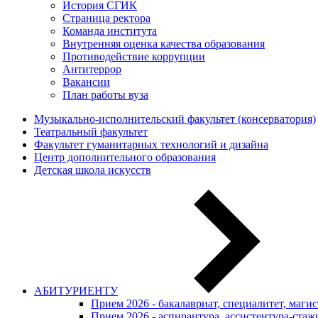
История СГИК
Страница ректора
Команда института
Внутренняя оценка качества образования
Противодействие коррупции
Антитеррор
Вакансии
План работы вуза
Музыкально-исполнительский факультет (консерватория)
Театральный факультет
Факультет гуманитарных технологий и дизайна
Центр дополнительного образования
Детская школа искусств
АБИТУРИЕНТУ
Прием 2026 - бакалавриат, специалитет, маги
Прием 2026 - аспирантура, ассистентура-стаж