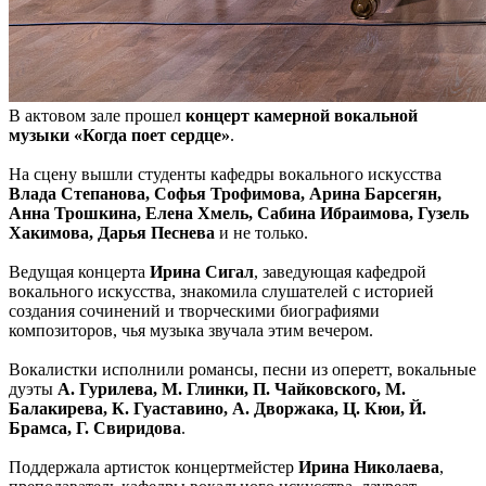
В актовом зале прошел
концерт камерной вокальной
музыки «Когда поет сердце»
.
На сцену вышли студенты кафедры вокального искусства
Влада Степанова, Софья Трофимова, Арина Барсегян,
Анна Трошкина, Елена Хмель, Сабина Ибраимова, Гузель
Хакимова, Дарья Песнева
и не только.
Ведущая концерта
Ирина Сигал
, заведующая кафедрой
вокального искусства, знакомила слушателей с историей
создания сочинений и творческими биографиями
композиторов, чья музыка звучала этим вечером.
Вокалистки исполнили романсы, песни из оперетт, вокальные
дуэты
А. Гурилева, М. Глинки, П. Чайковского, М.
Балакирева, К. Гуаставино, А. Дворжака, Ц. Кюи, Й.
Брамса, Г. Свиридова
.
Поддержала артисток концертмейстер
Ирина Николаева
,