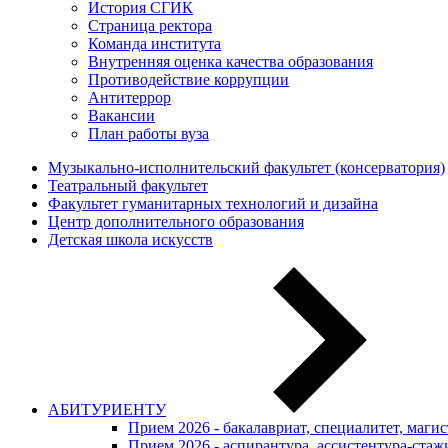
История СГИК
Страница ректора
Команда института
Внутренняя оценка качества образования
Противодействие коррупции
Антитеррор
Вакансии
План работы вуза
Музыкально-исполнительский факультет (консерватория)
Театральный факультет
Факультет гуманитарных технологий и дизайна
Центр дополнительного образования
Детская школа искусств
АБИТУРИЕНТУ
Прием 2026 - бакалавриат, специалитет, маги
Прием 2026 - аспирантура, ассистентура-стаж