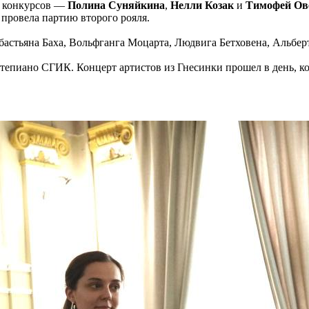
х конкурсов —
Полина Суняйкина
,
Нелли Козак
и
Тимофей Ов
 провела партию второго рояля.
стьяна Баха, Вольфганга Моцарта, Людвига Бетховена, Альберт
тепиано СГИК. Концерт артистов из Гнесинки прошел в день, к