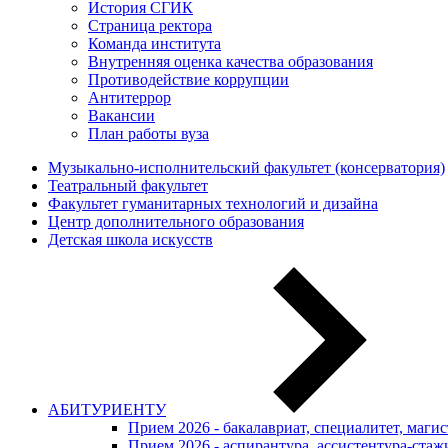
История СГИК
Страница ректора
Команда института
Внутренняя оценка качества образования
Противодействие коррупции
Антитеррор
Вакансии
План работы вуза
Музыкально-исполнительский факультет (консерватория)
Театральный факультет
Факультет гуманитарных технологий и дизайна
Центр дополнительного образования
Детская школа искусств
АБИТУРИЕНТУ
Прием 2026 - бакалавриат, специалитет, маги
Прием 2026 - аспирантура, ассистентура-стаж