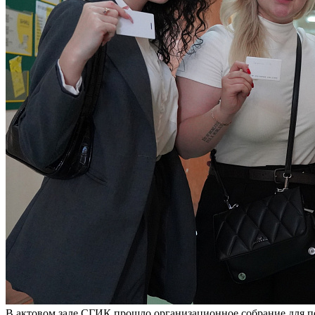
В актовом зале СГИК прошло организационное собрание для п