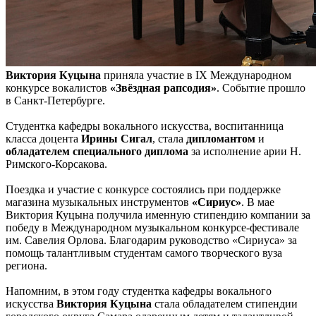
Виктория Куцына
приняла участие в IX Международном
конкурсе вокалистов
«Звёздная рапсодия»
. Событие прошло
в Санкт-Петербурге.
Студентка кафедры вокального искусства, воспитанница
класса доцента
Ирины Сигал
, стала
дипломантом
и
обладателем специального диплома
за исполнение арии Н.
Римского-Корсакова.
Поездка и участие с конкурсе состоялись при поддержке
магазина музыкальных инструментов
«Сириус»
. В мае
Виктория Куцына получила именную стипендию компании за
победу в Международном музыкальном конкурсе-фестивале
им. Савелия Орлова. Благодарим руководство «Сириуса» за
помощь талантливым студентам самого творческого вуза
региона.
Напомним, в этом году студентка кафедры вокального
искусства
Виктория Куцына
стала обладателем стипендии