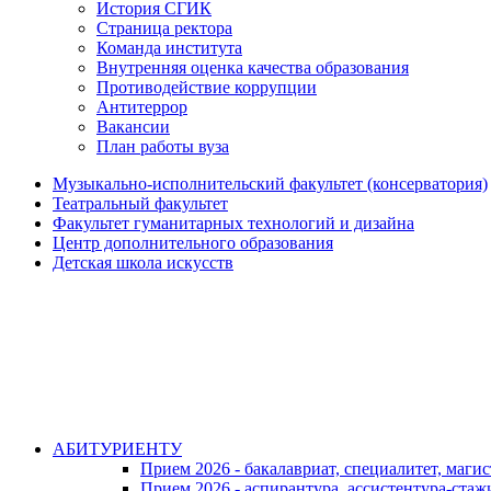
История СГИК
Страница ректора
Команда института
Внутренняя оценка качества образования
Противодействие коррупции
Антитеррор
Вакансии
План работы вуза
Музыкально-исполнительский факультет (консерватория)
Театральный факультет
Факультет гуманитарных технологий и дизайна
Центр дополнительного образования
Детская школа искусств
АБИТУРИЕНТУ
Прием 2026 - бакалавриат, специалитет, маги
Прием 2026 - аспирантура, ассистентура-стаж