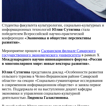
Студентка факультета культурологии, социально-культурных и
информационных технологий
Юлия Сутягина
стала
победителем Всероссийской научно-практической
конференции
«Экономика и общество: перспективы
развития»
.
Мероприятие прошло в
Сызранском филиале Самарского
государственного экономического университета
в рамках X
Международного научно-инновационного форума «Россия
в многополярном мире: новые векторы развития»
.
Юлия Сутягина
представила доклад «Особенности развития
сельского туризма в Челно-Вершинском районе Самарской
области» на секции «Социально-гуманитарные исследования
в современном информационном обществе» и заняла первое
место. Поддержала ее на выступлении доцент кафедры
экономики и управления социально-культурной
деятельностью
Людмила Галактионова
.