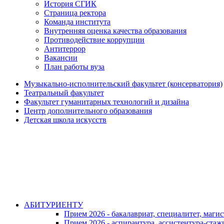
История СГИК
Страница ректора
Команда института
Внутренняя оценка качества образования
Противодействие коррупции
Антитеррор
Вакансии
План работы вуза
Музыкально-исполнительский факультет (консерватория)
Театральный факультет
Факультет гуманитарных технологий и дизайна
Центр дополнительного образования
Детская школа искусств
АБИТУРИЕНТУ
Прием 2026 - бакалавриат, специалитет, маги
Прием 2026 - аспирантура, ассистентура-стаж