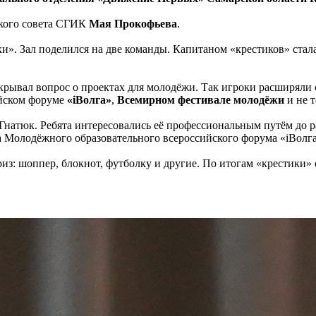
ского совета СГИК
Мая Прокофьева
.
и». Зал поделился на две команды. Капитаном «крестиков» стал
крывал вопрос о проектах для молодёжи. Так игроки расширяли
ийском форуме
«iВолга»
,
Всемирном фестивале молодёжи
и не т
натюк. Ребята интересовались её профессиональным путём до р
 Молодёжного образовательного всероссийского форума «iВолга
з: шоппер, блокнот, футболку и другие. По итогам «крестики» 