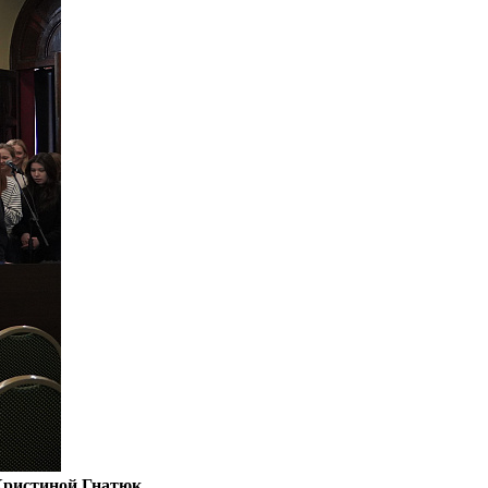
Кристиной Гнатюк
.