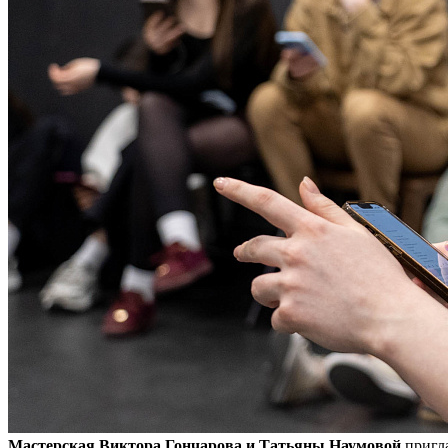
Мастерская Виктора Гончарова и Татьяны Наумовой
пригл