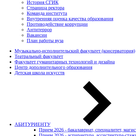
История СГИК
Страница ректора
Команда института
Внутренняя оценка качества образования
Противодействие коррупции
Антитеррор
Вакансии
План работы вуза
Музыкально-исполнительский факультет (консерватория)
Театральный факультет
Факультет гуманитарных технологий и дизайна
Центр дополнительного образования
Детская школа искусств
АБИТУРИЕНТУ
Прием 2026 - бакалавриат, специалитет, маги
Прием 2026 - аспирантура, ассистентура-стаж