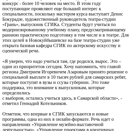
конкурс - более 10 человек на место. В этом году
поступающие проявляют еще больший интерес к
специальности, поскольку мастером курса выступает Денис
Бокурадзе, художественный руководитель театра-студии
«Грань», выпускник СГИКа. Студенты будут учиться по
модернизированному учебному плану, предусматривающему
раннюю практическую подготовку в том числе и в театре. Для
этих целей в Новокуйбышевске на базе театра-студии уже
открыта базовая кафедра СГИК по актерскому искусству и
сценической речи.
«Я уверен, что надо учиться там, где родился, вырос. Это –
один из приоритетов сегодня. Хочу напомнить, что главой
региона Дмитрием Игоревичем Азаровым принято решение о
специальной выплате в 10 тысяч рублей для самарских ребят,
которые поступят в вузы и ссузы губернии. Это тоже
поддержка, это внимание к выпускникам, которые
определились
с выбором, остались учиться здесь, в Самарской области», -
отметил Геннадий Котельников.
Отметим, что впервые в СГИК запускаются и новые
программы, одна из них в онлайн-формате. Речь идет о
направлениях «Управление музейно-выставочной
деятельностью», «Управление проектами в креативных