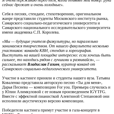
Я очень переживаю перед тем, когда объявят мой номер: руки
сейчас дрожат и очень холодные».
Себя в песнях, стендапе, стихотворениях, оригинальном
жанре представили студенты Московского института рынка,
Самарского социально-педагогического университета и
Самарского национального исследовательского университета
имени академика С.П. Королева.
«Мы — будущие учителя физкультуры, но параллельно
занимаемся творчеством. От нашего факультета несколько
участников: команда КВН, стендап и хореография.
Выступить на вашей площадке интересно: если хочешь быть
сильнее, то находись рядом с лучшими и развивайся», —
рассказывает
Владислав Газиев
, куратор команд от
Самарского социально-педагогического университета.
Участие в кастинге приняли и студенты нашего вуза. Татьяна
Коваленко представила авторскую песню «Ты для меня»,
Дарья Песнева — композицию For you. Премьера случилась и
у Юлии Алимкуловой с ее новым произведением IGYTFG.
Вместе с эффектной пианисткой Алевтиной Степановой они
исполнили акустическую версию композиции.
Победители кастинга примут участие в гала-концерте в