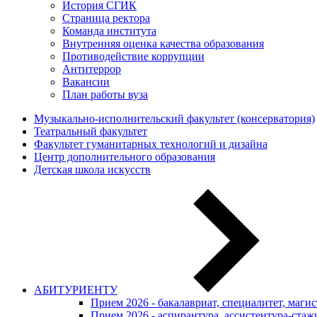
История СГИК
Страница ректора
Команда института
Внутренняя оценка качества образования
Противодействие коррупции
Антитеррор
Вакансии
План работы вуза
Музыкально-исполнительский факультет (консерватория)
Театральный факультет
Факультет гуманитарных технологий и дизайна
Центр дополнительного образования
Детская школа искусств
АБИТУРИЕНТУ
Прием 2026 - бакалавриат, специалитет, маги
Прием 2026 - аспирантура, ассистентура-стаж