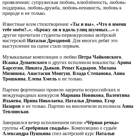
проявлениях: супружеская любовь, влюблённость, любовь-
поддержка, любовь-дружба, любовь-ненависть, любовь к
природе и не только.
Известные всем стихотворения:
«Ты и вы»
,
«Что в имени
тебе моём?..»
,
«Брожу ли я вдоль улиц шумных…»
и
другие прочитали студенты-первокурсники актёрской
мастерской
Натальи Дроздовой
. Для многих ребят это
выступление на сцене стало первым.
Музыкальные композиции о любви
Петра Чайковского
,
Исаака Дунаевского
и других исполнили вокалисты:
Арина
Барсегян
,
Никита Дьяков
,
Ренат Кадыров
,
Милана
Мизинова
,
Анастасия Монгуш
,
Влада Степанова
,
Анна
Трошкина
,
Елена Хмель
и не только.
Партию фортепиано провели лауреаты всероссийских и
международных конкурсов
Мариана Новикова
,
Валентина
Яхьяева
,
Ирина Николаева
,
Наталья Дёмина
,
Егор
Назаров
и не только. Партию на виолончели исполнила
Анна
Теплинская
.
Завершился вечер исполнением песни
«Чёрная речка»
группы
«Серебряная свадьба»
. Композицию о судьбе
Александра Пушкина
спел актёрский курс
Натальи