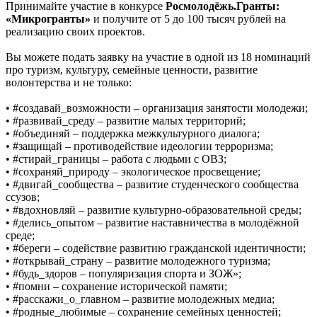
Принимайте участие в конкурсе
Росмолодёжь.Гранты:
«Микрогранты»
и получите от 5 до 100 тысяч рублей на
реализацию своих проектов.
Вы можете подать заявку на участие в одной из 18 номинаций
про туризм, культуру, семейные ценности, развитие
волонтерства и не только:
• #создавай_возможности – организация занятости молодежи;
• #развивай_среду – развитие малых территорий;
• #объединяй – поддержка межкультурного диалога;
• #защищай – противодействие идеологии терроризма;
• #стирай_границы – работа с людьми с ОВЗ;
• #сохраняй_природу – экологическое просвещение;
• #двигай_сообщества – развитие студенческого сообщества
ссузов;
• #вдохновляй – развитие культурно-образовательной среды;
• #делись_опытом – развитие наставничества в молодёжной
среде;
• #береги – содействие развитию гражданской идентичности;
• #открывай_страну – развитие молодежного туризма;
• #будь_здоров – популяризация спорта и ЗОЖ»;
• #помни – сохранение исторической памяти;
• #расскажи_о_главном – развитие молодежных медиа;
• #родные_любимые – сохранение семейных ценностей;