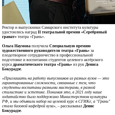
Ректор и выпускники Самарского института культуры
удостоились наград
II театральной премии «Серебряный
гранат»
театра «Грань».
Ольга Наумова
получила
Специальную премию
художественного руководителя театра «Грань»
за
плодотворное сотрудничество в профессиональной
подготовке и воспитании студентов целевого актёрского
курса
драматического театра «Грань»
из рук
Дениса
Бокурадзе
.
«Приглашать на работу выпускников из разных вузов — это
гарантированные сложности, связанные с тем, что
студенты воспитаны разными мастерами, в разной
стилистике и эстетике. Понимая это, в 2021 году наше
ходатайство было поддержано Министерством культуры
РФ, и мы объявили набор на целевой курс в СГИКе, а "Грань"
стала базовой кафедрой вуза»
, – рассказывал
Денис
Бокурадзе
.