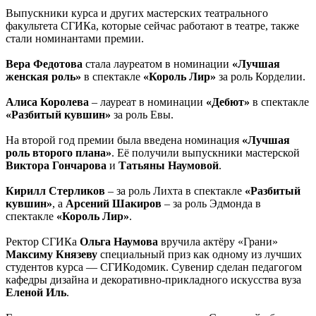
Выпускники курса и других мастерских театрального
факультета СГИКа, которые сейчас работают в театре, также
стали номинантами премии.
Вера Федотова
стала лауреатом в номинации
«Лучшая
женская роль»
в спектакле
«Король Лир»
за роль Корделии.
Алиса Королева
– лауреат в номинации
«Дебют»
в спектакле
«Разбитый кувшин»
за роль Евы.
На второй год премии была введена номинация
«Лучшая
роль второго плана»
. Её получили выпускники мастерской
Виктора Гончарова
и
Татьяны Наумовой
.
Кирилл Стерликов
– за роль Лихта в спектакле
«Разбитый
кувшин»
, а
Арсений Шакиров
– за роль Эдмонда в
спектакле
«Король Лир»
.
Ректор СГИКа
Ольга Наумова
вручила актёру «Грани»
Максиму Князеву
специальный приз как одному из лучших
студентов курса — СГИКодомик. Сувенир сделан педагогом
кафедры дизайна и декоративно-прикладного искусства вуза
Еленой Иль
.