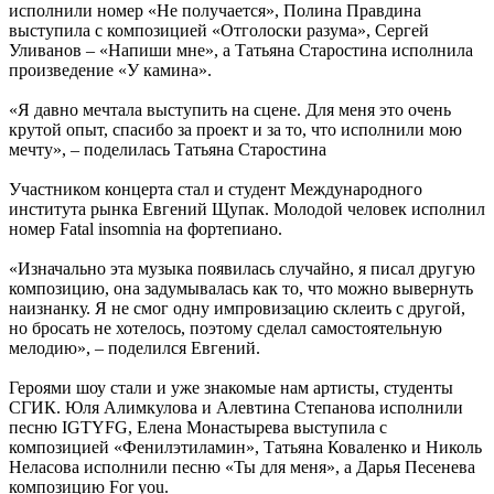
исполнили номер «Не получается», Полина Правдина
выступила с композицией «Отголоски разума», Сергей
Уливанов – «Напиши мне», а Татьяна Старостина исполнила
произведение «У камина».
«Я давно мечтала выступить на сцене. Для меня это очень
крутой опыт, спасибо за проект и за то, что исполнили мою
мечту», – поделилась Татьяна Старостина
Участником концерта стал и студент Международного
института рынка Евгений Щупак. Молодой человек исполнил
номер Fatal insomnia на фортепиано.
«Изначально эта музыка появилась случайно, я писал другую
композицию, она задумывалась как то, что можно вывернуть
наизнанку. Я не смог одну импровизацию склеить с другой,
но бросать не хотелось, поэтому сделал самостоятельную
мелодию», – поделился Евгений.
Героями шоу стали и уже знакомые нам артисты, студенты
СГИК. Юля Алимкулова и Алевтина Степанова исполнили
песню IGTYFG, Елена Монастырева выступила с
композицией «Фенилэтиламин», Татьяна Коваленко и Николь
Неласова исполнили песню «Ты для меня», а Дарья Песенева
композицию For you.