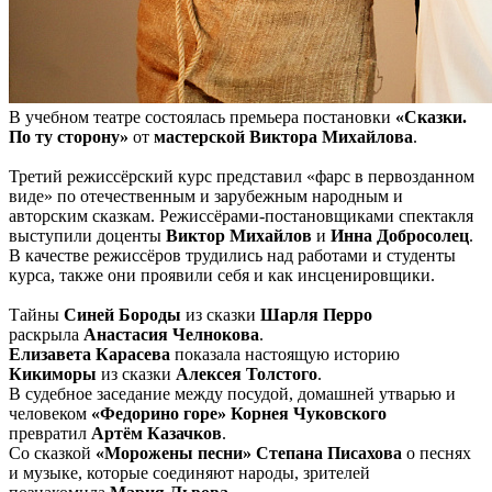
В учебном театре состоялась премьера постановки
«Сказки.
По ту сторону»
от
мастерской Виктора Михайлова
.
Третий режиссёрский курс представил «фарс в первозданном
виде» по отечественным и зарубежным народным и
авторским сказкам. Режиссёрами-постановщиками спектакля
выступили доценты
Виктор Михайлов
и
Инна Добросолец
.
В качестве режиссёров трудились над работами и студенты
курса, также они проявили себя и как инсценировщики.
Тайны
Синей Бороды
из сказки
Шарля Перро
раскрыла
Анастасия Челнокова
.
Елизавета Карасева
показала настоящую историю
Кикиморы
из сказки
Алексея Толстого
.
В судебное заседание между посудой, домашней утварью и
человеком
«Федорино горе» Корнея Чуковского
превратил
Артём Казачков
.
Со сказкой
«Морожены песни» Степана Писахова
о песнях
и музыке, которые соединяют народы, зрителей