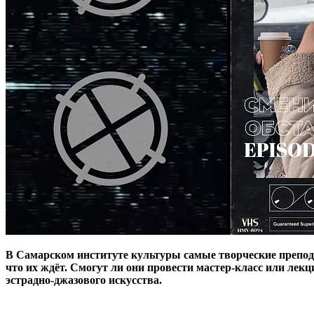
В Самарском институте культуры самые творческие препода
что их ждёт. Смогут ли они провести мастер-класс или лек
эстрадно-джазового искусства.