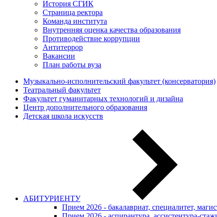
История СГИК
Страница ректора
Команда института
Внутренняя оценка качества образования
Противодействие коррупции
Антитеррор
Вакансии
План работы вуза
Музыкально-исполнительский факультет (консерватория)
Театральный факультет
Факультет гуманитарных технологий и дизайна
Центр дополнительного образования
Детская школа искусств
АБИТУРИЕНТУ
Прием 2026 - бакалавриат, специалитет, маги
Прием 2026 - аспирантура, ассистентура-стаж