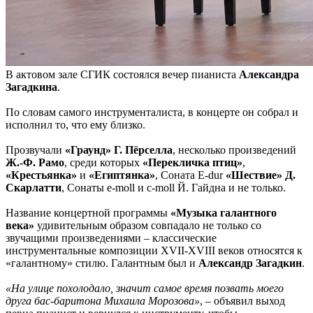
В актовом зале СГИК состоялся вечер пианиста
Александра
Загадкина
.
По словам самого инструменталиста, в концерте он собрал и
исполнил то, что ему близко.
Прозвучали
«Граунд» Г. Пëрселла
, несколько произведений
Ж.-Ф. Рамо
, среди которых
«Перекличка птиц»
,
«Крестьянка»
и
«Египтянка»
, Соната Е-dur
«Шествие» Д.
Скарлатти
, Сонаты е-moll и c-moll Й. Гайдна и не только.
Название концертной программы
«Музыка галантного
века»
удивительным образом совпадало не только со
звучащими произведениями – классические
инструментальные композиции XVII-XVIII веков относятся к
«галантному» стилю. Галантным был и
Александр Загадкин
.
«На улице похолодало, значит самое время позвать моего
друга бас-баритона Михаила Морозова»
, – объявил выход