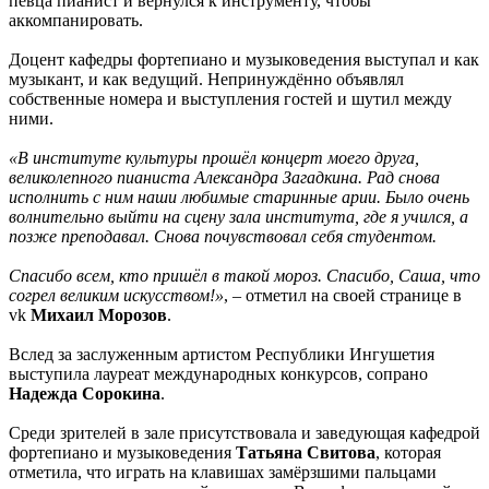
певца пианист и вернулся к инструменту, чтобы
аккомпанировать.
Доцент кафедры фортепиано и музыковедения выступал и как
музыкант, и как ведущий. Непринуждённо объявлял
собственные номера и выступления гостей и шутил между
ними.
«В институте культуры прошёл концерт моего друга,
великолепного пианиста Александра Загадкина. Рад снова
исполнить с ним наши любимые старинные арии. Было очень
волнительно выйти на сцену зала института, где я учился, а
позже преподавал. Снова почувствовал себя студентом.
Спасибо всем, кто пришёл в такой мороз. Спасибо, Саша, что
согрел великим искусством!»
, – отметил на своей странице в
vk
Михаил Морозов
.
Вслед за заслуженным артистом Республики Ингушетия
выступила лауреат международных конкурсов, сопрано
Надежда Сорокина
.
Среди зрителей в зале присутствовала и заведующая кафедрой
фортепиано и музыковедения
Татьяна Свитова
, которая
отметила, что играть на клавишах замёрзшими пальцами