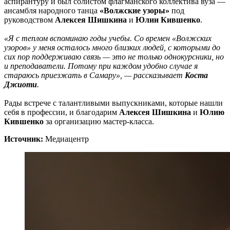
аспирантуру и был солистом флагманского коллектива вуза —
ансамбля народного танца
«Волжские узоры»
под
руководством
Алексея Шишкина
и
Юлии Кившенко
.
«Я с теплом вспоминаю годы учебы. Со времен «Волжских
узоров» у меня осталось много близких людей, с которыми до
сих пор поддерживаю связь — это не только однокурсники, но
и преподаватели. Потому при каждом удобно случае я
стараюсь приезжать в Самару», — рассказывает
Коста
Джиоти
.
Рады встрече с талантливыми выпускниками, которые нашли
себя в профессии, и благодарим
Алексея Шишкина
и
Юлию
Кившенко
за организацию мастер-класса.
Источник:
Медиацентр