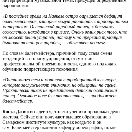
интерпретации музыкальной темы, присущей определенным
народностям.
«В последнее время на Кавказе остро ощущается дефицит
балетмейстеров, которые могут работать с традиционным
материалом. Осетинский народный танец, к большому
сожалению, находится в кризисе. Очень велик риск того, что
он может быть утрачен, потому что прервана традиция
бытования танца в народе», — объясняет педагог.
По словам балетмейстера, причиной тому стала смена
тенденций в сторону упрощения, отсутствие
профессиональной преемственности, единого подхода к
обучению подрастающего поколения.
«Очень много тем и мотивов в традиционной культуре,
которые заслуживают внимания, не обыграны на сцене.
Практически никак не представлен детский осетинский
танец. Огромное поле для творчества», — продолжает
балетмейстер.
Коста Джиоти
надеется, что его ученики продолжат дело
мастера. Сейчас они получают высшее образование в
Самарском институте культуре, как когда-то и он
сам. Балетмейстер окончил кафедру хореографии, позже —