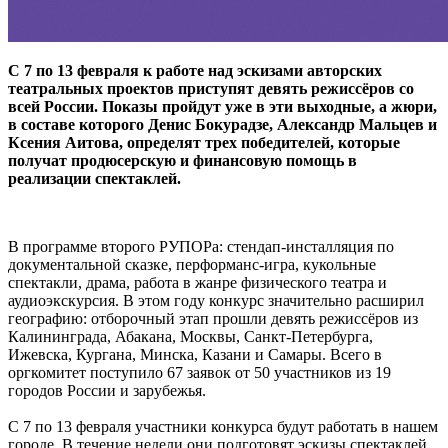
С 7 по 13 февраля к работе над эскизами авторских
театральных проектов приступят девять режиссёров со
всей России. Показы пройдут уже в эти выходные, а жюри,
в составе которого Денис Бокурадзе, Александр Мальцев и
Ксения Аитова, определят трех победителей, которые
получат продюсерскую и финансовую помощь в
реализации спектаклей.
В программе второго РУПОРа: стендап-инсталляция по
документальной сказке, перформанс-игра, кукольные
спектакли, драма, работа в жанре физического театра и
аудиоэкскурсия. В этом году конкурс значительно расширил
географию: отборочный этап прошли девять режиссёров из
Калининграда, Абакана, Москвы, Санкт-Петербурга,
Ижевска, Кургана, Минска, Казани и Самары. Всего в
оргкомитет поступило 67 заявок от 50 участников из 19
городов России и зарубежья.
С 7 по 13 февраля участники конкурса будут работать в нашем
городе. В течение недели они подготовят эскизы спектаклей,