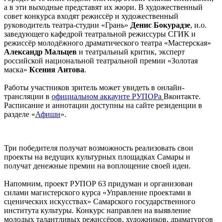
а в эти выходные представят их жюри. В художественный
совет конкурса входят режиссёр и художественный
руководитель театра-студии «Грань»
Денис Бокурадзе
, и.о.
заведующего кафедрой театральной режиссуры СГИК и
режиссёр молодёжного драматического театра «Мастерская»
Александр Мальцев
и театральный критик, эксперт
российской национальной театральной премии «Золотая
маска»
Ксения Аитова
.
Работы участников зритель может увидеть в онлайн-
трансляции в
официальном аккаунте РУПОРа
Вконтакте.
Расписание и аннотации доступны на сайте резиденции в
разделе «
Афиши
».
Три победителя получат возможность реализовать свои
проекты на ведущих культурных площадках Самары и
получат денежные премии на воплощение своей идеи.
Напомним, проект РУПОР 63 придуман и организован
силами магистерского курса «Управление проектами в
сценических искусствах» Самарского государственного
института культуры. Конкурс направлен на выявление
молодых талантливых режиссёров, художников, драматургов