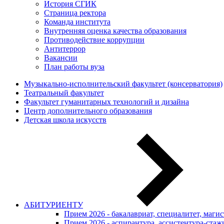
История СГИК
Страница ректора
Команда института
Внутренняя оценка качества образования
Противодействие коррупции
Антитеррор
Вакансии
План работы вуза
Музыкально-исполнительский факультет (консерватория)
Театральный факультет
Факультет гуманитарных технологий и дизайна
Центр дополнительного образования
Детская школа искусств
АБИТУРИЕНТУ
Прием 2026 - бакалавриат, специалитет, маги
Прием 2026 - аспирантура, ассистентура-стаж