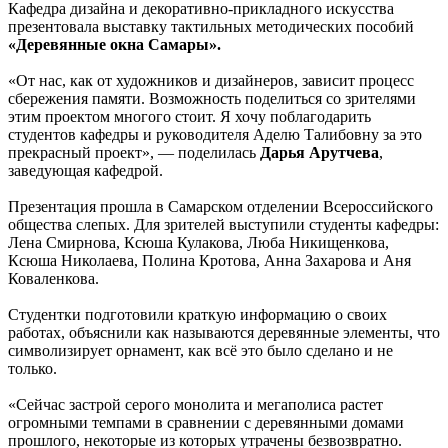
Кафедра дизайна и декоративно-прикладного искусства
презентовала выставку тактильных методических пособий
«Деревянные окна Самары».
«От нас, как от художников и дизайнеров, зависит процесс
сбережения памяти. Возможность поделиться со зрителями
этим проектом многого стоит. Я хочу поблагодарить
студентов кафедры и руководителя Аделю Талибовну за это
прекрасный проект», — поделилась
Дарья Арутчева
,
заведующая кафедрой.
Презентация прошла в Самарском отделении Всероссийского
общества слепых. Для зрителей выступили студенты кафедры:
Лена Смирнова, Ксюша Кулакова, Люба Никищенкова,
Ксюша Николаева, Полина Кротова, Анна Захарова и Аня
Коваленкова.
Студентки подготовили краткую информацию о своих
работах, объяснили как называются деревянные элементы, что
символизирует орнамент, как всё это было сделано и не
только.
«Сейчас застрой серого монолита и мегаполиса растет
огромными темпами в сравнении с деревянными домами
прошлого, некоторые из которых утрачены безвозвратно.