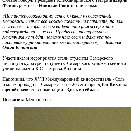
фильме говорят президент Александринского театра
Валерий
Фокин
, режиссёр
Николай Рощин
и не только.
«Нас интересовало отношение к макету современной
молодёжи. Сейчас всё можно сделать на планшете, но нам
кажется — и в фильме вы видели, что режиссёры это
подтверждают — не всё.
Профессия театрального
макетчика не уйдёт, потому что свет и фактура по-
настоящему работают только на материале», — делится
Ольга Белинская
.
Участниками мероприятия стали студенты Самарского
института культуры и студенты Самарского художественного
училища имени К.С. Петрова-Водкина.
Напомним, что XVII Международный кинофестиваль «Соль
земли» проходит в Самаре с 16 по 20 сентября.
«Дон Кихот за
сценой»
заявлен в номинации
«Здесь и сейчас»
.
Источник:
Медиацентр