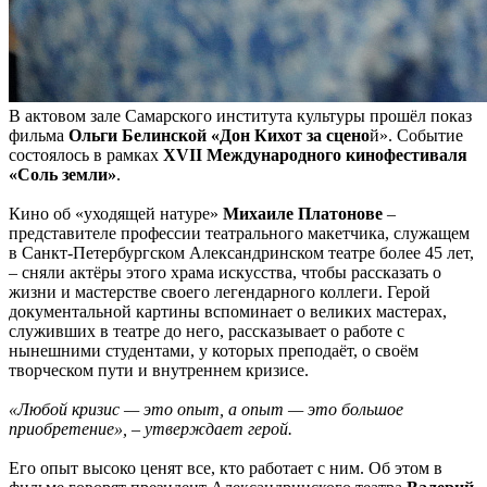
В актовом зале Самарского института культуры прошёл показ
фильма
Ольги Белинской «Дон Кихот за сцено
й». Событие
состоялось в рамках
XVII Международного кинофестиваля
«Соль земли»
.
Кино об «уходящей натуре»
Михаиле Платонове
–
представителе профессии театрального макетчика, служащем
в Санкт-Петербургском Александринском театре более 45 лет,
– сняли актёры этого храма искусства, чтобы рассказать о
жизни и мастерстве своего легендарного коллеги. Герой
документальной картины вспоминает о великих мастерах,
служивших в театре до него, рассказывает о работе с
нынешними студентами, у которых преподаёт, о своём
творческом пути и внутреннем кризисе.
«Любой кризис — это опыт, а опыт — это большое
приобретение», – утверждает герой.
Его опыт высоко ценят все, кто работает с ним. Об этом в