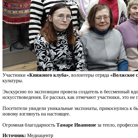
Участники
«Книжного клуба»
, волонтеры отряда
«Волжское 
культуры.
Экскурсию по экспозиции провела создатель и бессменный вдо
искусствоведения. Ее рассказ, как отмечают участники, это не
Посетители увидели уникальные экспонаты, прикоснулись к бы
новому взглянуть на настоящее.
Огромная благодарность
Тамаре Ивановне
за тепло, професси
Источник:
Медиацентр