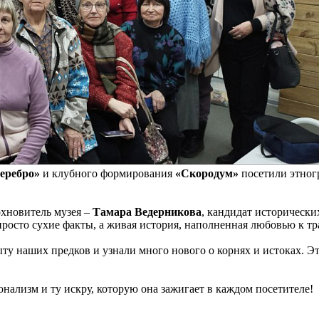
серебро»
и клубного формирования
«Скородум»
посетили этног
хновитель музея –
Тамара Ведерникова
, кандидат исторически
 просто сухие факты, а живая история, наполненная любовью к т
ту наших предков и узнали много нового о корнях и истоках. Э
онализм и ту искру, которую она зажигает в каждом посетителе!