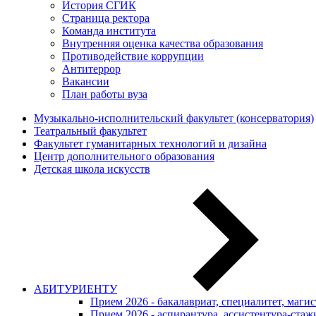
История СГИК
Страница ректора
Команда института
Внутренняя оценка качества образования
Противодействие коррупции
Антитеррор
Вакансии
План работы вуза
Музыкально-исполнительский факультет (консерватория)
Театральный факультет
Факультет гуманитарных технологий и дизайна
Центр дополнительного образования
Детская школа искусств
АБИТУРИЕНТУ
Прием 2026 - бакалавриат, специалитет, маги
Прием 2026 - аспирантура, ассистентура-стаж