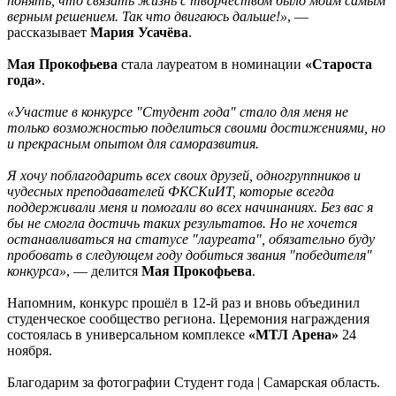
понять, что связать жизнь с творчеством было моим самым
верным решением. Так что двигаюсь дальше!»
, —
рассказывает
Мария Усачёва
.
Мая Прокофьева
стала лауреатом в номинации
«Староста
года»
.
«Участие в конкурсе "Студент года" стало для меня не
только возможностью поделиться своими достижениями, но
и прекрасным опытом для саморазвития.
Я хочу поблагодарить всех своих друзей, одногруппников и
чудесных преподавателей ФКСКиИТ, которые всегда
поддерживали меня и помогали во всех начинаниях. Без вас я
бы не смогла достичь таких результатов. Но не хочется
останавливаться на статусе "лауреата", обязательно буду
пробовать в следующем году добиться звания "победителя"
конкурса»
, — делится
Мая Прокофьева
.
Напомним, конкурс прошёл в 12-й раз и вновь объединил
студенческое сообщество региона. Церемония награждения
состоялась в универсальном комплексе
«МТЛ Арена»
24
ноября.
Благодарим за фотографии Студент года | Самарская область.