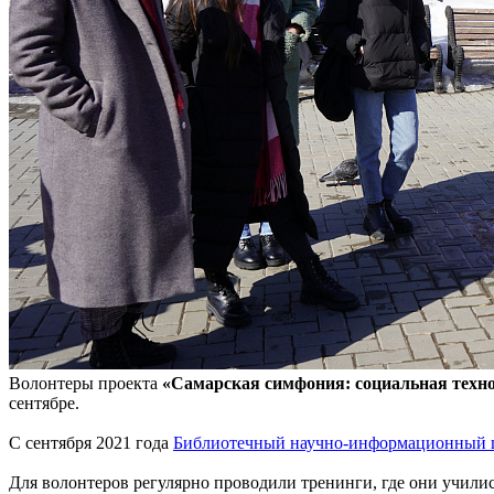
Волонтеры проекта
«Самарская симфония: социальная техн
сентябре.
С сентября 2021 года
Библиотечный научно-информационный
Для волонтеров регулярно проводили тренинги, где они училис