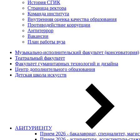
История СГИК
Страница ректора
Команда института
Внутренняя оценка качества образования
Противодействие коррупции
Антитеррор
Вакансии
План работы вуза
Музыкально-исполнительский факультет (консерватория)
Театральный факультет
Факультет гуманитарных технологий и дизайна
Центр дополнительного образования
Детская школа искусств
АБИТУРИЕНТУ
Прием 2026 - бакалавриат, специалитет, маги
Прием 2026 - аспирантура, ассистентура-стаж