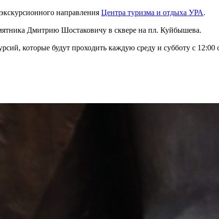
экскурсионного направления
Центра туризма и отдыха УРА
.
амятника Дмитрию Шостаковичу в сквере на пл. Куйбышева.
урсий, которые будут проходить каждую среду и субботу с 12:0