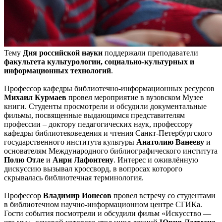
Тему
Дня российской науки
поддержали преподаватели
факультета культурологии, социально-культурных и
информационных технологий
.
Профессор кафедры библиотечно-информационных ресурсов
Михаил Курмаев
провел мероприятие в вузовском Музее
книги. Студенты просмотрели и обсудили документальные
фильмы, посвященные выдающимся представителям
профессии – доктору педагогических наук, профессору
кафедры библиотековедения и чтения Санкт-Петербургского
государственного института культуры
Анатолию Ванееву
и
основателям Международного библиографического института
Полю Отле
и
Анри Лафонтену
. Интерес и оживлённую
дискуссию вызывал кроссворд, в вопросах которого
скрывалась библиотечная терминология.
Профессор
Владимир Ионесов
провел встречу со студентами
в библиотечном научно-информационном центре СГИКа.
Гости события посмотрели и обсудили фильм «Искусство —