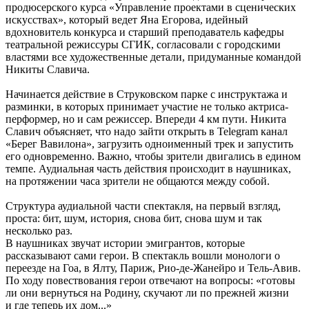
продюсерского курса «Управление проектами в сценических
искусствах», который ведет Яна Егорова, идейный
вдохновитель конкурса и старший преподаватель кафедры
театральной режиссуры СГИК, согласовали с городскими
властями все художественные детали, придуманные командой
Никиты Славича.
Начинается действие в Струковском парке с инструктажа и
разминки, в которых принимает участие не только актриса-
перформер, но и сам режиссер. Впереди 4 км пути. Никита
Славич объясняет, что надо зайти открыть в Telegram канал
«Берег Вавилона», загрузить одноименный трек и запустить
его одновременно. Важно, чтобы зрители двигались в едином
темпе. Аудиальная часть действия происходит в наушниках,
на протяжении часа зрители не общаются между собой.
Структура аудиальной части спектакля, на первый взгляд,
проста: бит, шум, история, снова бит, снова шум и так
несколько раз.
В наушниках звучат истории эмигрантов, которые
рассказывают сами герои. В спектакль вошли монологи о
переезде на Гоа, в Ялту, Париж, Рио-де-Жанейро и Тель-Авив.
По ходу повествования герои отвечают на вопросы: «готовы
ли они вернуться на Родину, скучают ли по прежней жизни
и где теперь их дом...»