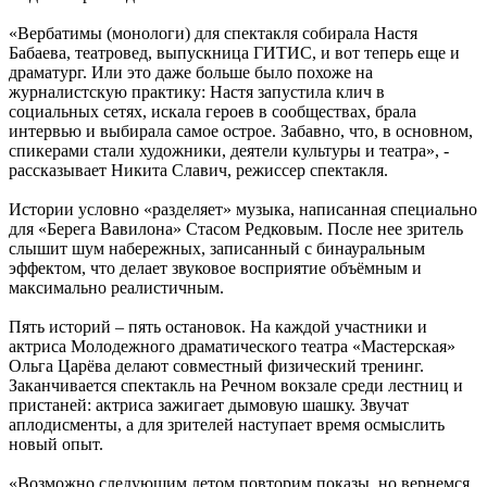
«Вербатимы (монологи) для спектакля собирала Настя
Бабаева, театровед, выпускница ГИТИС, и вот теперь еще и
драматург. Или это даже больше было похоже на
журналистскую практику: Настя запустила клич в
социальных сетях, искала героев в сообществах, брала
интервью и выбирала самое острое. Забавно, что, в основном,
спикерами стали художники, деятели культуры и театра», -
рассказывает Никита Славич, режиссер спектакля.
Истории условно «разделяет» музыка, написанная специально
для «Берега Вавилона» Стасом Редковым. После нее зритель
слышит шум набережных, записанный с бинауральным
эффектом, что делает звуковое восприятие объёмным и
максимально реалистичным.
Пять историй – пять остановок. На каждой участники и
актриса Молодежного драматического театра «Мастерская»
Ольга Царёва делают совместный физический тренинг.
Заканчивается спектакль на Речном вокзале среди лестниц и
пристаней: актриса зажигает дымовую шашку. Звучат
аплодисменты, а для зрителей наступает время осмыслить
новый опыт.
«Возможно следующим летом повторим показы, но вернемся