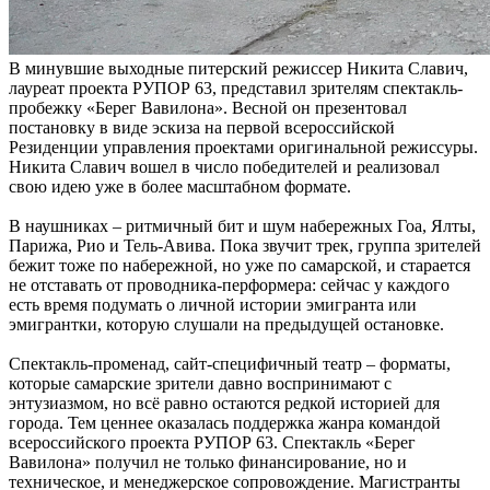
В минувшие выходные питерский режиссер Никита Славич,
лауреат проекта РУПОР 63, представил зрителям спектакль-
пробежку «Берег Вавилона». Весной он презентовал
постановку в виде эскиза на первой всероссийской
Резиденции управления проектами оригинальной режиссуры.
Никита Славич вошел в число победителей и реализовал
свою идею уже в более масштабном формате.
В наушниках – ритмичный бит и шум набережных Гоа, Ялты,
Парижа, Рио и Тель-Авива. Пока звучит трек, группа зрителей
бежит тоже по набережной, но уже по самарской, и старается
не отставать от проводника-перформера: сейчас у каждого
есть время подумать о личной истории эмигранта или
эмигрантки, которую слушали на предыдущей остановке.
Спектакль-променад, сайт-специфичный театр – форматы,
которые самарские зрители давно воспринимают с
энтузиазмом, но всё равно остаются редкой историей для
города. Тем ценнее оказалась поддержка жанра командой
всероссийского проекта РУПОР 63. Спектакль «Берег
Вавилона» получил не только финансирование, но и
техническое, и менеджерское сопровождение. Магистранты