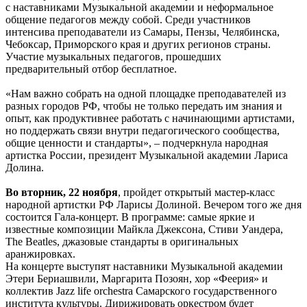
с наставниками Музыкальной академии и неформальное
общение педагогов между собой. Среди участников
интенсива преподаватели из Самары, Пензы, Челябинска,
Чебоксар, Приморского края и других регионов страны.
Участие музыкальных педагогов, прошедших
предварительный отбор бесплатное.
«Нам важно собрать на одной площадке преподавателей из
разных городов РФ, чтобы не только передать им знания и
опыт, как продуктивнее работать с начинающими артистами,
но поддержать связи внутри педагогического сообщества,
общие ценности и стандарты», – подчеркнула народная
артистка России, президент Музыкальной академии Лариса
Долина.
Во вторник, 22 ноября
, пройдет открытый мастер-класс
народной артистки РФ Ларисы Долиной. Вечером того же дня
состоится Гала-концерт. В программе: самые яркие и
известные композиции Майкла Джексона, Стиви Уандера,
The Beatles, джазовые стандарты в оригинальных
аранжировках.
На концерте выступят наставники Музыкальной академии
Этери Бериашвили, Маргарита Позоян, хор «Феерия» и
коллектив Jazz life orchestra Самарского государственного
института культуры. Дирижировать оркестром будет