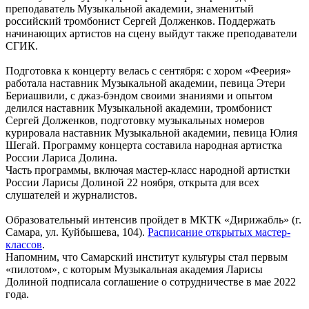
преподаватель Музыкальной академии, знаменитый
российский тромбонист Сергей Долженков. Поддержать
начинающих артистов на сцену выйдут также преподаватели
СГИК.
Подготовка к концерту велась с сентября: с хором «Феерия»
работала наставник Музыкальной академии, певица Этери
Бериашвили, с джаз-бэндом своими знаниями и опытом
делился наставник Музыкальной академии, тромбонист
Сергей Долженков, подготовку музыкальных номеров
курировала наставник Музыкальной академии, певица Юлия
Шегай. Программу концерта составила народная артистка
России Лариса Долина.
Часть программы, включая мастер-класс народной артистки
России Ларисы Долиной 22 ноября, открыта для всех
слушателей и журналистов.
Образовательный интенсив пройдет в МКТК «Дирижабль» (г.
Самара, ул. Куйбышева, 104).
Расписание открытых мастер-
классов
.
Напомним, что Самарский институт культуры стал первым
«пилотом», с которым Музыкальная академия Ларисы
Долиной подписала соглашение о сотрудничестве в мае 2022
года.