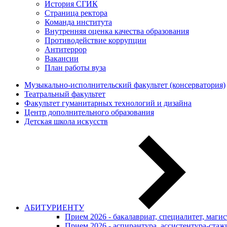
История СГИК
Страница ректора
Команда института
Внутренняя оценка качества образования
Противодействие коррупции
Антитеррор
Вакансии
План работы вуза
Музыкально-исполнительский факультет (консерватория)
Театральный факультет
Факультет гуманитарных технологий и дизайна
Центр дополнительного образования
Детская школа искусств
АБИТУРИЕНТУ
Прием 2026 - бакалавриат, специалитет, маги
Прием 2026 - аспирантура, ассистентура-стаж