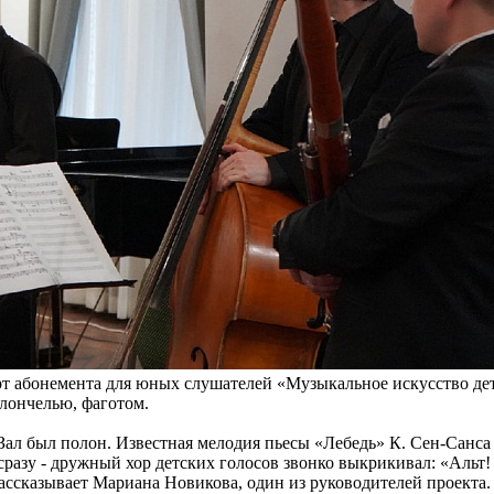
т абонемента для юных слушателей «Музыкальное искусство дет
олончелью, фаготом.
. Зал был полон. Известная мелодия пьесы «Лебедь» К. Сен-Санс
азу - дружный хор детских голосов звонко выкрикивал: «Альт! В
рассказывает Мариана Новикова, один из руководителей проекта.