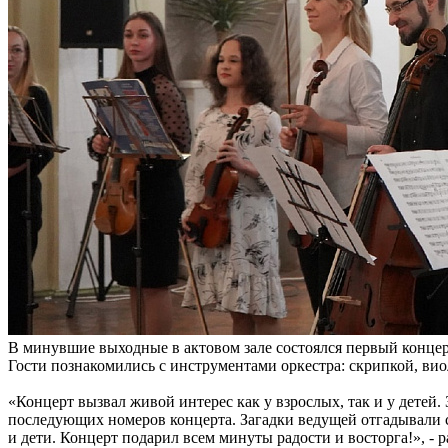
В минувшие выходные в актовом зале состоялся первый концер
Гости познакомились с инструментами оркестра: скрипкой, ви
«Концерт вызвал живой интерес как у взрослых, так и у детей
последующих номеров концерта. Загадки ведущей отгадывали ср
и дети. Концерт подарил всем минуты радости и восторга!», - 