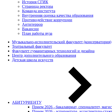
История СГИК
Страница ректора
Команда института
Внутренняя оценка качества образования
Противодействие коррупции
Антитеррор
Вакансии
План работы вуза
Музыкально-исполнительский факультет (консерватория)
Театральный факультет
Факультет гуманитарных технологий и дизайна
Центр дополнительного образования
Детская школа искусств
АБИТУРИЕНТУ
Прием 2026 - бакалавриат, специалитет, маги
Прием 2026 - аспирантура, ассистентура-стаж