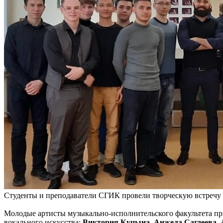
Студенты и преподаватели СГИК провели творческую встречу
Молодые артисты музыкально-исполнительского факультета пр
вокального искусства:
Виктория Куцына
,
Анжела Сагдеева
,
А