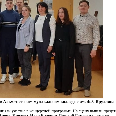
 в
Альметьевском музыкальном колледже им. Ф.З. Яруллина
.
иняли участие в концертной программе. На сцену вышли предст
лена, Князева
,
Илья Бачурин
,
Георгий Гутоев
и не только.