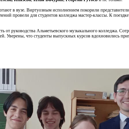
аботают в вузе. Виртуозным исполнением покорили представите
лений провели для студентов колледжа мастер-классы. К поезд
ть от руководства Альметьевского музыкального колледжа. Сот
ей. Уверены, что студенты выпускных курсов вдохновились прим