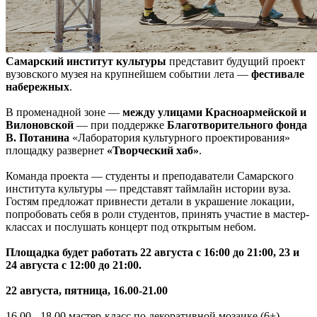
Самарский институт культуры
представит будущий проект
вузовского музея на крупнейшем событии лета —
фестивале
набережных
.
В променадной зоне —
между улицами Красноармейской и
Вилоновской
— при поддержке
Благотворительного фонда
В. Потанина
«Лаборатория культурного проектирования»
площадку развернет
«Творческий хаб»
.
Команда проекта — студенты и преподаватели Самарского
института культуры — представят таймлайн истории вуза.
Гостям предложат привнести детали в украшение локации,
попробовать себя в роли студентов, принять участие в мастер-
классах и послушать концерт под открытым небом.
Площадка будет работать 22 августа с 16:00 до 21:00, 23 и
24 августа с 12:00 до 21:00.
22 августа, пятница, 16.00-21.00
16.00 - 18.00 мастер-класс по декоративной мозаике (6+)