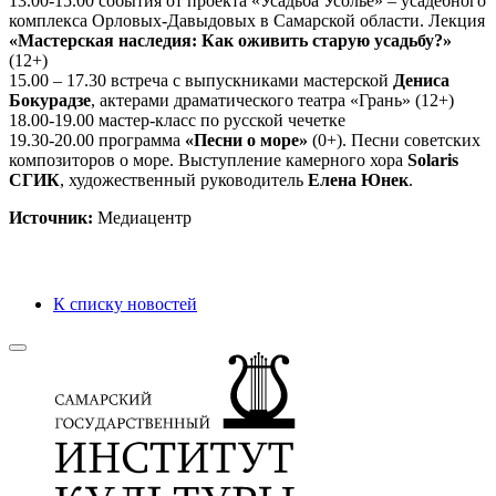
13.00-15.00 события от проекта «Усадьба Усолье» – усадебного
комплекса Орловых-Давыдовых в Самарской области. Лекция
«Мастерская наследия: Как оживить старую усадьбу?»
(12+)
15.00 – 17.30 встреча с выпускниками мастерской
Дениса
Бокурадзе
, актерами драматического театра «Грань» (12+)
18.00-19.00 мастер-класс по русской чечетке
19.30-20.00 программа
«Песни о море»
(0+). Песни советских
композиторов о море. Выступление камерного хора
Solaris
СГИК
, художественный руководитель
Елена Юнек
.
Источник:
Медиацентр
К списку новостей