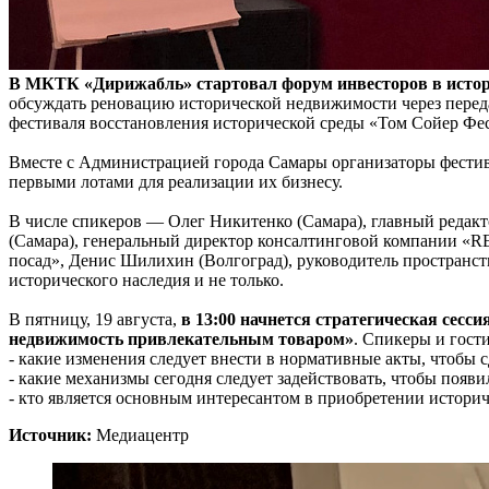
В МКТК «Дирижабль» стартовал форум инвесторов в исто
обсуждать реновацию исторической недвижимости через переда
фестиваля восстановления исторической среды «Том Сойер Фе
Вместе с Администрацией города Самары организаторы фестива
первыми лотами для реализации их бизнесу.
В числе спикеров — Олег Никитенко (Самара), главный редакт
(Самара), генеральный директор консалтинговой компании «R
посад», Денис Шилихин (Волгоград), руководитель пространс
исторического наследия и не только.
В пятницу, 19 августа,
в 13:00 начнется стратегическая сес
недвижимость привлекательным товаром»
. Спикеры и гости
- какие изменения следует внести в нормативные акты, чтобы
- какие механизмы сегодня следует задействовать, чтобы поя
- кто является основным интересантом в приобретении истор
Источник:
Медиацентр