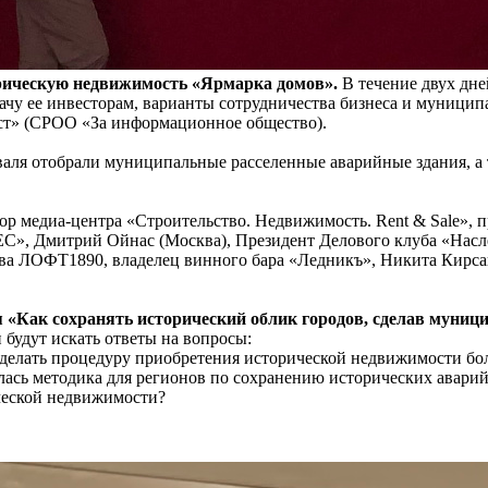
рическую недвижимость «Ярмарка домов».
В течение двух дне
чу ее инвесторам, варианты сотрудничества бизнеса и муницип
ст» (СРОО «За информационное общество).
ля отобрали муниципальные расселенные аварийные здания, а т
ор медиа-центра «Строительство. Недвижимость. Rent & Sale»,
EC», Дмитрий Ойнас (Москва), Президент Делового клуба «Нас
тва ЛОФТ1890, владелец винного бара «Ледникъ», Никита Кирсан
сия «Как сохранять исторический облик городов, сделав муни
 будут искать ответы на вопросы:
 сделать процедуру приобретения исторической недвижимости бол
вилась методика для регионов по сохранению исторических авар
ической недвижимости?