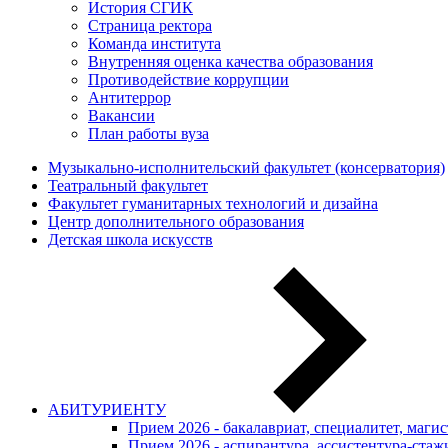
История СГИК
Страница ректора
Команда института
Внутренняя оценка качества образования
Противодействие коррупции
Антитеррор
Вакансии
План работы вуза
Музыкально-исполнительский факультет (консерватория)
Театральный факультет
Факультет гуманитарных технологий и дизайна
Центр дополнительного образования
Детская школа искусств
АБИТУРИЕНТУ
Прием 2026 - бакалавриат, специалитет, маги
Прием 2026 - аспирантура, ассистентура-стаж