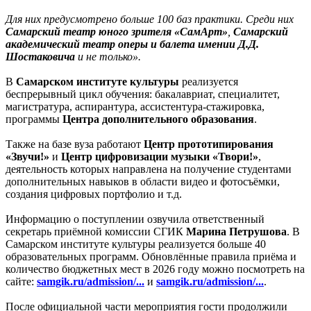
Для них предусмотрено больше 100 баз практики. Среди них
Самарский театр юного зрителя «СамАрт»
,
Самарский
академический театр оперы и балета имении Д.Д.
Шостаковича
и не только».
В
Самарском институте культуры
реализуется
беспрерывный цикл обучения: бакалавриат, специалитет,
магистратура, аспирантура, ассистентура-стажировка,
программы
Центра дополнительного образования
.
Также на базе вуза работают
Центр прототипирования
«Звучи!»
и
Центр цифровизации музыки «Твори!»
,
деятельность которых направлена на получение студентами
дополнительных навыков в области видео и фотосъëмки,
создания цифровых портфолио и т.д.
Информацию о поступлении озвучила ответственный
секретарь приёмной комиссии СГИК
Марина Петрушова
. В
Самарском институте культуры реализуется больше 40
образовательных программ. Обновлённые правила приёма и
количество бюджетных мест в 2026 году можно посмотреть на
сайте:
samgik.ru/admission/...
и
samgik.ru/admission/...
.
После официальной части мероприятия гости продолжили