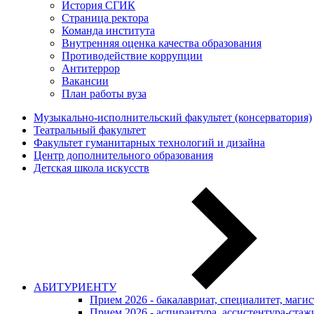
История СГИК
Страница ректора
Команда института
Внутренняя оценка качества образования
Противодействие коррупции
Антитеррор
Вакансии
План работы вуза
Музыкально-исполнительский факультет (консерватория)
Театральный факультет
Факультет гуманитарных технологий и дизайна
Центр дополнительного образования
Детская школа искусств
АБИТУРИЕНТУ
Прием 2026 - бакалавриат, специалитет, маги
Прием 2026 - аспирантура, ассистентура-стаж