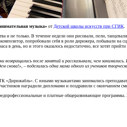
Занимательная музыка»
от
Детской школы искусств при СГИК
.
 и не только. В течение недели они рисовали, пели, танцевали
ой композитор, попробовали себя в роли дирижера, побывали на 
са в день, но и этого оказалось недостаточно, все хотят прийти
ни возвращались после занятий и рассказывали, чем занимались.
м снова!», – поделилась одна мама одного из учеников творческ
ТК «Дирижабль». С юными музыкантами занимались преподавате
Участников наградили дипломами и поздравили с окончанием с
редпрофессиональные и платные общеразвивающие программы.