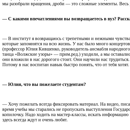
мы разобрали вращения, дроби — это сложные элементы. Весь у
— С какими впечатлениями вы возвращаетесь в вуз? Расска
— В институт я возвращаюсь с трепетными и нежными чувства
которые запомнятся на всю жизнь. У нас было много концертов
(профессор Юлия Кившенко, руководитель ансмабля народного
танца «Волжские узоры» — прим.ред.) уходили, а мы оставались
они вложили в нас дорогого стоит. Они научили нас трудиться
Потому в нас воспитан навык быстро понять, что от тебя хотят
— Юлия, что вы пожелаете студентам?
— Хочу пожелать всегда фиксировать материал. На видео, писа
время учебы мы старались не пропускать выступления Государс
копилочку. Надо ходить на мастер-классы, искать информацию 
здесь всегда ждут и очень любят.