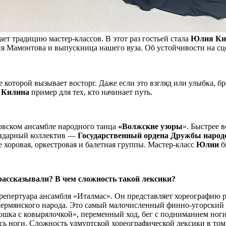
т традицию мастер-классов. В этот раз гостьей стала
Юлия Ки
я Мамонтова и выпускница нашего вуза. Об устойчивости на сце
оторой вызывает восторг. Даже если это взгляд или улыбка, бро
 Килина
пример для тех, кто начинает путь.
овском ансамбле народного танца
«Волжские узоры
». Быстрее 
ендарный коллектив —
Государственный ордена Дружбы народо
ве хоровая, оркестровая и балетная группы. Мастер-класс
Юлии
б
рассказывали? В чем сложность такой лексики?
 репертуара ансамбля «Италмас». Он представляет хореографию
есермянского народа. Это самый малочисленный финно-угорский 
ка с ковырялочкой», переменный ход, бег с подниманием ноги н
ись ноги. Сложность удмуртской хореографической лексики в том