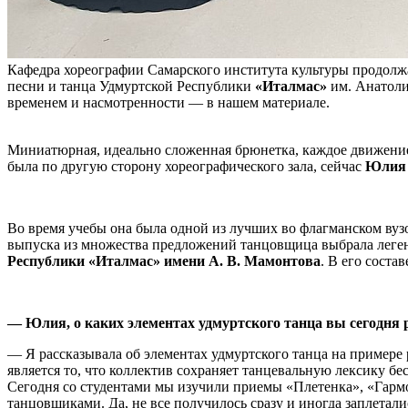
Кафедра хореографии Самарского института культуры продолжае
песни и танца Удмуртской Республики
«Италмас»
им. Анатоли
временем и насмотренности — в нашем материале.
Миниатюрная, идеально сложенная брюнетка, каждое движение к
была по другую сторону хореографического зала, сейчас
Юлия
Во время учебы она была одной из лучших во флагманском вуз
выпуска из множества предложений танцовщица выбрала лег
Республики «Италмас» имени А. В. Мамонтова
. В его соста
— Юлия, о каких элементах удмуртского танца вы сегодня 
— Я рассказывала об элементах удмуртского танца на примере
является то, что коллектив сохраняет танцевальную лексику б
Сегодня со студентами мы изучили приемы «Плетенка», «Гармош
танцовщиками. Да, не все получилось сразу и иногда заплетал