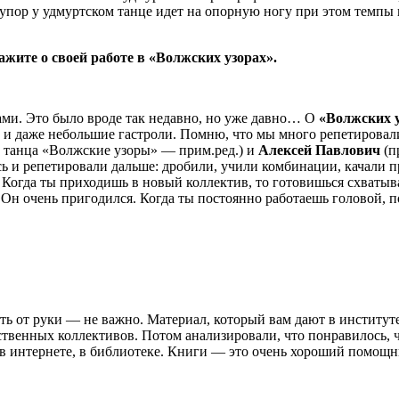
пор у удмуртском танце идет на опорную ногу при этом темпы вс
жите о своей работе в «Волжских узорах».
ми. Это было вроде так недавно, но уже давно… О
«Волжских 
 и даже небольшие гастроли. Помню, что мы много репетировали
 танца «Волжские узоры» — прим.ред.) и
Алексей Павлович
(п
 и репетировали дальше: дробили, учили комбинации, качали пре
. Когда ты приходишь в новый коллектив, то готовишься схватыв
. Он очень пригодился. Когда ты постоянно работаешь головой, 
ть от руки — не важно. Материал, который вам дают в институте
твенных коллективов. Потом анализировали, что понравилось, ч
в интернете, в библиотеке. Книги — это очень хороший помощник