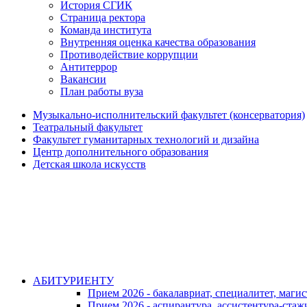
История СГИК
Страница ректора
Команда института
Внутренняя оценка качества образования
Противодействие коррупции
Антитеррор
Вакансии
План работы вуза
Музыкально-исполнительский факультет (консерватория)
Театральный факультет
Факультет гуманитарных технологий и дизайна
Центр дополнительного образования
Детская школа искусств
АБИТУРИЕНТУ
Прием 2026 - бакалавриат, специалитет, маги
Прием 2026 - аспирантура, ассистентура-стаж