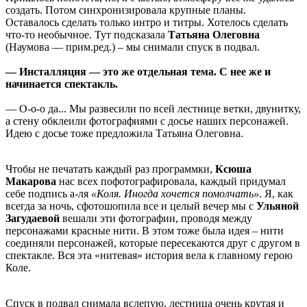
создать. Потом синхронизировала крупные планы.
Оставалось сделать только интро и титры. Хотелось сделать
что-то необычное. Тут подсказала
Татьяна Олеговна
(Наумова — прим.ред.) – мы снимали спуск в подвал.
— Инсталляция — это же отдельная тема. С нее же и
начинается спектакль.
— О-о-о да... Мы развесили по всей лестнице ветки, двунитку,
а стену обклеили фотографиями с досье наших персонажей.
Идею с досье тоже предложила Татьяна Олеговна.
Чтобы не печатать каждый раз программки,
Ксюша
Макарова
нас всех пофотографировала, каждый придумал
себе подпись а-ля
«Коля. Иногда хочется помолчать»
. Я, как
всегда за ночь, сфотошопила все и целый вечер мы с
Ульяной
Загудаевой
вешали эти фотографии, проводя между
персонажами красные нити. В этом тоже была идея – нити
соединяли персонажей, которые пересекаются друг с другом в
спектакле. Вся эта «нитевая» история вела к главному герою
Коле.
Спуск в подвал снимала вслепую, лестница очень крутая и