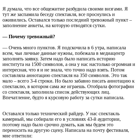
Я думала, что все общежитие разбудила своими визгами. Я
тут же заспамила беседу спектакля, все проснулись и
оживились. Оставался только последний тревожный пункт –
заполнение анкеты, на которую отводятся сутки.
— Почему тревожный?
— Очень много пунктов. Я подскочила в 6 утра, написала
всем, чьи личные данные нужны, побежала в медиацентр
заполнять заявку. Затем надо было написать историю
института на 1500 символов, а она у нас настолько огромная и
интересная, что я и не знала, что точно надо взять. Потом
составляла аннотацию спектакля на 350 символов. Это так
мало – всего 3-4 строки. Но было забавно писать аннотацию к
спектаклю, в котором сама же играешь. Отобрала фотографии
со спектакля, заполнила список действующих лиц.
Впечатление, будто я курсовую работу за сутки написала.
Оставался только технический райдер. У нас спектакль
камерный, мы собирали его в условиях 43-й аудитории,
поэтому надо было срочно думать, как мы будем это
переносить на другую сцену. Написала на почту фестиваля,
мне ответили: