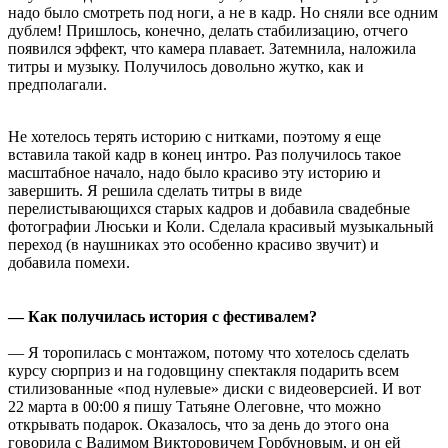
надо было смотреть под ноги, а не в кадр. Но сняли все одним
дублем! Пришлось, конечно, делать стабилизацию, отчего
появился эффект, что камера плавает. Затемнила, наложила
титры и музыку. Получилось довольно жутко, как и
предполагали.
Не хотелось терять историю с нитками, поэтому я еще
вставила такой кадр в конец интро. Раз получилось такое
масштабное начало, надо было красиво эту историю и
завершить. Я решила сделать титры в виде
перелистывающихся старых кадров и добавила свадебные
фотографии Люськи и Коли. Сделала красивый музыкальный
переход (в наушниках это особенно красиво звучит) и
добавила помехи.
— Как получилась история с фестивалем?
— Я торопилась с монтажом, потому что хотелось сделать
курсу сюрприз и на годовщину спектакля подарить всем
стилизованные «под нулевые» диски с видеоверсией. И вот
22 марта в 00:00 я пишу Татьяне Олеговне, что можно
открывать подарок. Оказалось, что за день до этого она
говорила с Вадимом Викторовичем Горбуновым, и он ей