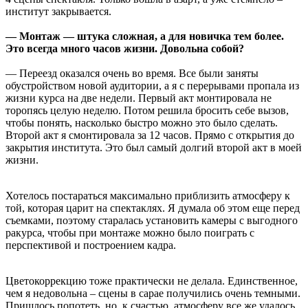
институт закрывается.
— Монтаж — штука сложная, а для новичка тем более.
Это всегда много часов жизни. Довольна собой?
— Переезд оказался очень во время. Все были заняты
обустройством новой аудитории, а я с перерывами пропала из
жизни курса на две недели. Первый акт монтировала не
торопясь целую неделю. Потом решила бросить себе вызов,
чтобы понять, насколько быстро можно это было сделать.
Второй акт я смонтировала за 12 часов. Прямо с открытия до
закрытия института. Это был самый долгий второй акт в моей
жизни.
Хотелось постараться максимально приблизить атмосферу к
той, которая царит на спектаклях. Я думала об этом еще перед
съемками, поэтому старалась установить камеры с выгодного
ракурса, чтобы при монтаже можно было поиграть с
перспективой и построением кадра.
Цветокоррекцию тоже практически не делала. Единственное,
чем я недовольна – сцены в сарае получились очень темными.
Пришлось попотеть, но, к счастью, атмосферу все же удалось