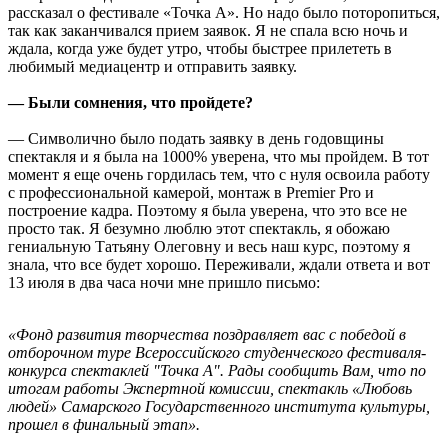
рассказал о фестивале «Точка А». Но надо было поторопиться,
так как заканчивался прием заявок. Я не спала всю ночь и
ждала, когда уже будет утро, чтобы быстрее прилететь в
любимый медиацентр и отправить заявку.
— Были сомнения, что пройдете?
— Символично было подать заявку в день годовщины
спектакля и я была на 1000% уверена, что мы пройдем. В тот
момент я еще очень гордилась тем, что с нуля освоила работу
с профессиональной камерой, монтаж в Premier Pro и
построение кадра. Поэтому я была уверена, что это все не
просто так. Я безумно люблю этот спектакль, я обожаю
гениальную Татьяну Олеговну и весь наш курс, поэтому я
знала, что все будет хорошо. Переживали, ждали ответа и вот
13 июля в два часа ночи мне пришло письмо:
«Фонд развития творчества поздравляет вас с победой в
отборочном туре Всероссийского студенческого фестиваля-
конкурса спектаклей "Точка А". Рады сообщить Вам, что по
итогам работы Экспертной комиссии, спектакль «Любовь
людей» Самарского Государственного института культуры,
прошел в финальный этап».