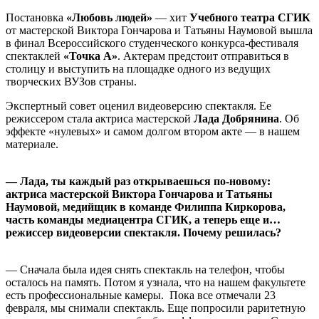
Постановка
«Любовь людей»
— хит
Учебного театра СГИК
от мастерской Виктора Гончарова и Татьяны Наумовой вышла
в финал Всероссийского студенческого конкурса-фестиваля
спектаклей
«Точка А»
. Актерам предстоит отправиться в
столицу и выступить на площадке одного из ведущих
творческих ВУЗов страны.
Экспертный совет оценил видеоверсию спектакля. Ее
режиссером стала актриса мастерской
Лада Добрянина
. Об
эффекте «нулевых» и самом долгом втором акте — в нашем
материале.
— Лада, ты каждый раз открываешься по-новому:
актриса мастерской Виктора Гончарова и Татьяны
Наумовой, медийщик в команде Филиппа Киркорова,
часть команды медиацентра СГИК, а теперь еще и…
режиссер видеоверсии спектакля. Почему решилась?
— Сначала была идея снять спектакль на телефон, чтобы
осталось на память. Потом я узнала, что на нашем факультете
есть профессиональные камеры. Пока все отмечали 23
февраля, мы снимали спектакль. Еще попросили раритетную