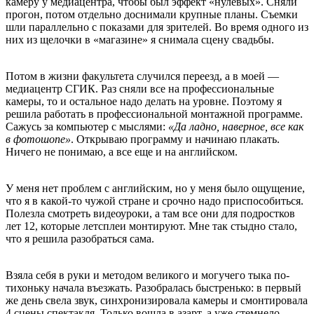
камеру у медиацентра, чтобы был эффект «нулевых». Сняли
прогон, потом отдельно доснимали крупные планы. Съемки
шли параллельно с показами для зрителей. Во время одного из
них из щелочки в «магазине» я снимала сцену свадьбы.
Потом в жизни факультета случился переезд, а в моей —
медиацентр СГИК. Раз сняли все на профессиональные
камеры, то и остальное надо делать на уровне. Поэтому я
решила работать в профессиональной монтажной программе.
Сажусь за компьютер с мыслями:
«Да ладно, наверное, все как
в фотошопе»
. Открываю программу и начинаю плакать.
Ничего не понимаю, а все еще и на английском.
У меня нет проблем с английским, но у меня было ощущение,
что я в какой-то чужой стране и срочно надо приспособиться.
Полезла смотреть видеоуроки, а там все они для подростков
лет 12, которые летсплеи монтируют. Мне так стыдно стало,
что я решила разобраться сама.
Взяла себя в руки и методом великого и могучего тыка по-
тихоньку начала въезжать. Разобралась быстренько: в первый
же день свела звук, синхронизировала камеры и смонтировала
4 сцены спектакля. Только вошла в азарт, а уже стемнело –