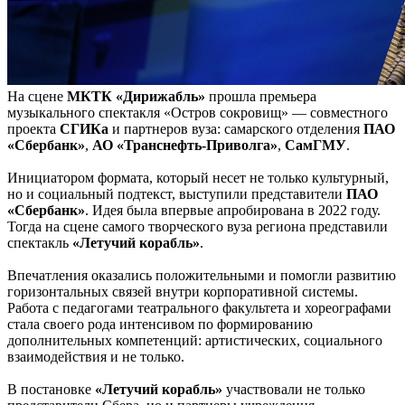
На сцене
МКТК «Дирижабль»
прошла премьера
музыкального спектакля «Остров сокровищ» — совместного
проекта
СГИКа
и партнеров вуза: самарского отделения
ПАО
«Сбербанк»
,
АО «Транснефть-Приволга»
,
СамГМУ
.
Инициатором формата, который несет не только культурный,
но и социальный подтекст, выступили представители
ПАО
«Сбербанк»
. Идея была впервые апробирована в 2022 году.
Тогда на сцене самого творческого вуза региона представили
спектакль
«Летучий корабль»
.
Впечатления оказались положительными и помогли развитию
горизонтальных связей внутри корпоративной системы.
Работа с педагогами театрального факультета и хореографами
стала своего рода интенсивом по формированию
дополнительных компетенций: артистических, социального
взаимодействия и не только.
В постановке
«Летучий корабль»
участвовали не только