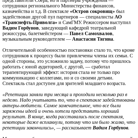
представители Сбера, но и партнеры учреждения —
сотрудники регионального Министерства финансов,
казначейства и т.д. В спектакле
«Остров сокровищ»
был
задействован другой пул партнеров — специалисты
АО
«Транснефть-Приволга»
и СамГМУ. Режиссером выступил
Вадим Горбунов
, заведующий кафедрой театральной
режиссуры, балетмейстером —
Павел Самохвалов
,
музыкальным руководителем —
Анастасия Тягина
.
Отличительной особенностью постановки стало то, что кроме
сотрудников к процессу были привлечены члены их семьи. С
одной стороны, это усложнило задачу, потому что пришлось
работать с юной аудиторией, с другой, — сработал
терапевтирующий эффект: история стала не только про
коммуникацию с коллегами, но и со своими детьми.
Спектакль стал доступен для зрителей младшего возраста.
«Репетиции заняли три месяца и проходили несколько раз в
неделю. Надо учитывать то, что в спектакле задействованы
актеры-любители. Самое замечательное, что все были
заряжены идеей и очень хотели представить хороший
результат. В конце, когда расставались после спектакля,
некоторые даже всплакнули, потому что им было жалко, что
репетиции закончились», — рассказывает
Вадим Горбунов
.