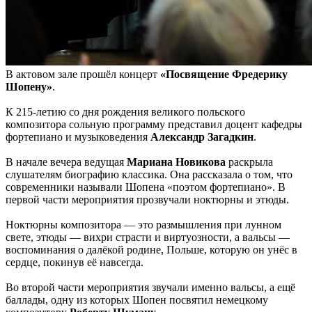
В актовом зале прошёл концерт
«Посвящение Фредерику
Шопену»
.
К 215-летию со дня рождения великого польского
композитора сольную программу представил доцент кафедры
фортепиано и музыковедения
Александр Загадкин
.
В начале вечера ведущая
Мариана Новикова
раскрыла
слушателям биографию классика. Она рассказала о том, что
современники называли Шопена «поэтом фортепиано». В
первой части мероприятия прозвучали ноктюрны и этюды.
Ноктюрны композитора — это размышления при лунном
свете, этюды — вихри страсти и виртуозности, а вальсы —
воспоминания о далёкой родине, Польше, которую он унёс в
сердце, покинув её навсегда.
Во второй части мероприятия звучали именно вальсы, а ещё
баллады, одну из которых Шопен посвятил немецкому