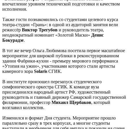
впечатление уровнем технической подготовки и качеством
исполнения.
Также гости познакомились со студентами целевого курса
театра-студии «Грань»: в одной из аудиторий занятия вели
режиссёр
Виктор Трегубов
и руководитель театра,
неоднократный номинант «Золотой Маски»
Денис
Бокурадзе
.
В тот же вечер Ольга Любимова посетила первое масштабное
мероприятие для широкой публики в реконструированном
здании Фабрики-кухни - премьеру мирового перформанса
«Утопия на ужин», участниками которого стали артисты
камерного хора
Solaris
СГИК.
В институте произошел перезапуск студенческого
симфонического оркестра СГИК. К команде вуза
присоединился народный артист РФ, художественный
руководитель и главный дирижер Самарской государственной
филармонии, профессор
Михаил Щербаков
, который
возглавил коллектив.
Изменился и формат Дня студента. Мероприятие прошло
параллельно сразу в трех корпусах, а многие студенты
выступили в необычном для себя амплуа и показали на сцене