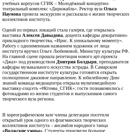
учебных корпусов СГИК – Молодёжный концертно-
театральный комплекс «Дирижабль». Ректор вуза
Ольга
Наумова
провела экскурсию и рассказала о жизни творческих
коллективов института.
Одной из первых локаций стала галерея, где открылась
выставка
Алексея Давыдова
, доцента кафедры декоративно-
прикладного творчества, «Ирис. К уникальному моменту».
Работу с одноименным названием художник от лица
института вручил Ольге Любимовой, Министру культуры РФ.
На главной сцене прошла репетиция нового арт-проекта
«Джаз» под руководством
Дмитрия Болдыря
, преподавателя
кафедры музыкального искусства эстрады. В Самарском
государственном институте культуры готовятся открыть
полноценное джазовое направление. К юбилейному Дню
знаний команда медиацентра открыла мультимедийную
выставку-соцсеть «#Ктомы_СГИК»: гости познакомились с
фотокадрами из жизни студентов и выпускников самого
творческого вуза региона.
В хореографическом зале члены делегации посетили
открытый урок одного из флагманских творческих
коллективов института – ансамбля народного танца
«Волжские узоры»
. Студенты произвели большое