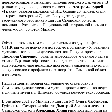
первокурсников музыкально-исполнительского факультета. В
рамках еще одного целевого совместно с
театром-студией
«Грань»
, базовой кафедрой СГИК, больше 20 человек стали
актерами мастерской Дениса Бокурадзе, доцента,
заслуженного работника культуры Самарской области,
номинанта Российской Национальной театральной премии и
члена жюри «Золотой Маски».
Обмениваясь опытом со специалистами из других сфер,
СГИК запустил новую магистерскую программу «Управление
музейно-выставочной деятельностью». Ее куратором стала
Людмила Савченко
- одна из амбассадоров музейного дела в
стране. В рамках образовательной деятельности стартовали
еще несколько еще несколько программ: уникальный курс для
экскурсоводов с профилем по этнографии Самарской области
и не только.
Наши студенты прошли оплачиваемую стажировку в
Самарском художественном музее и провели несколько недель
в филиале музея в с. Ширяево, обучаясь ремеслу экскурсовода.
В сентябре 2021-го Министр культуры РФ
Ольга Любимова
,
Губернатор Самарской области
Дмитрий Азаров
и депутат
Самарской области
Александр Хинштейн
посетили один из