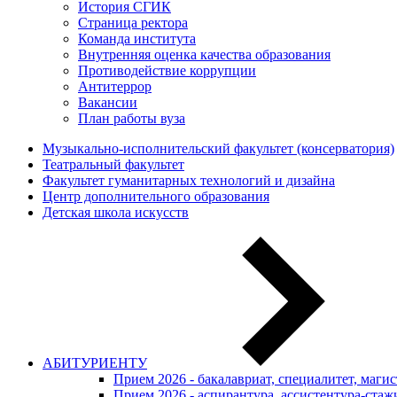
История СГИК
Страница ректора
Команда института
Внутренняя оценка качества образования
Противодействие коррупции
Антитеррор
Вакансии
План работы вуза
Музыкально-исполнительский факультет (консерватория)
Театральный факультет
Факультет гуманитарных технологий и дизайна
Центр дополнительного образования
Детская школа искусств
АБИТУРИЕНТУ
Прием 2026 - бакалавриат, специалитет, маги
Прием 2026 - аспирантура, ассистентура-стаж