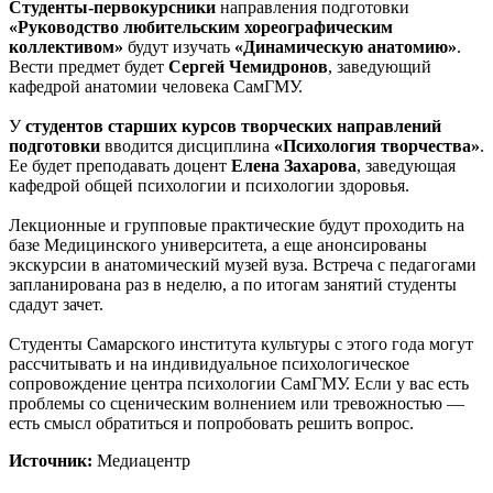
Студенты-первокурсники
направления подготовки
«Руководство любительским хореографическим
коллективом»
будут изучать
«Динамическую анатомию»
.
Вести предмет будет
Сергей Чемидронов
, заведующий
кафедрой анатомии человека СамГМУ.
У
студентов старших курсов творческих направлений
подготовки
вводится дисциплина
«Психология творчества»
.
Ее будет преподавать доцент
Елена Захарова
, заведующая
кафедрой общей психологии и психологии здоровья.
Лекционные и групповые практические будут проходить на
базе Медицинского университета, а еще анонсированы
экскурсии в анатомический музей вуза. Встреча с педагогами
запланирована раз в неделю, а по итогам занятий студенты
сдадут зачет.
Студенты Самарского института культуры с этого года могут
рассчитывать и на индивидуальное психологическое
сопровождение центра психологии СамГМУ. Если у вас есть
проблемы со сценическим волнением или тревожностью —
есть смысл обратиться и попробовать решить вопрос.
Источник:
Медиацентр