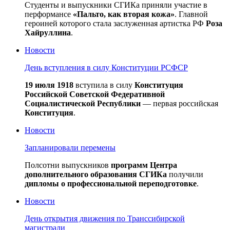
Студенты и выпускники СГИКа приняли участие в
перформансе
«Пальто, как вторая кожа»
. Главной
героиней которого стала заслуженная артистка РФ
Роза
Хайруллина
.
Новости
День вступления в силу Конституции РСФСР
19 июля 1918
вступила в силу
Конституция
Российской Советской Федеративной
Социалистической Республики
— первая российская
Конституция
.
Новости
Запланировали перемены
Полсотни выпускников
программ Центра
дополнительного образования СГИКа
получили
дипломы о профессиональной переподготовке
.
Новости
День открытия движения по Транссибирской
магистрали